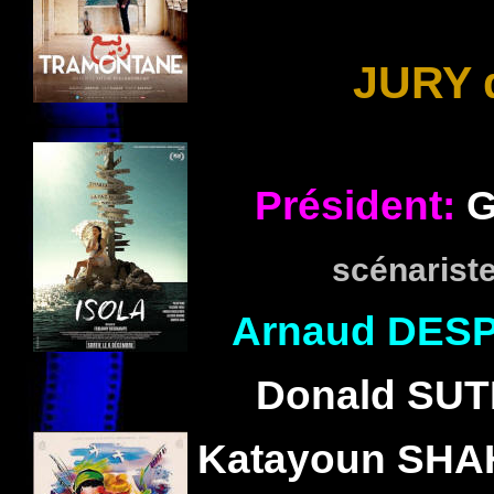
JURY 
Président:
G
scénariste
Arnaud
DESP
Donald
SUT
Katayoun
SHA