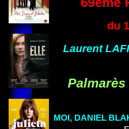
69ème F
du 1
Laurent
LAF
Palmarès
MOI, DANIEL BLA