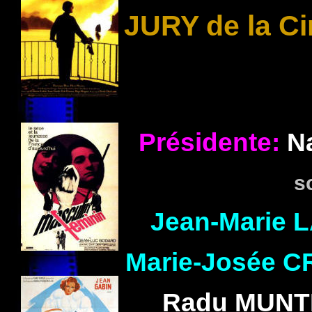
JURY de la Ci
Présidente:
N
s
Jean-Marie
L
Marie-Josée
C
Radu
MUNT