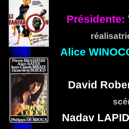
Présidente:
réalisatr
Alice
WINOC
David Robe
scén
Nadav
LAPI