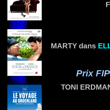
F
MARTY dans
EL
Prix FI
TONI ERDMA