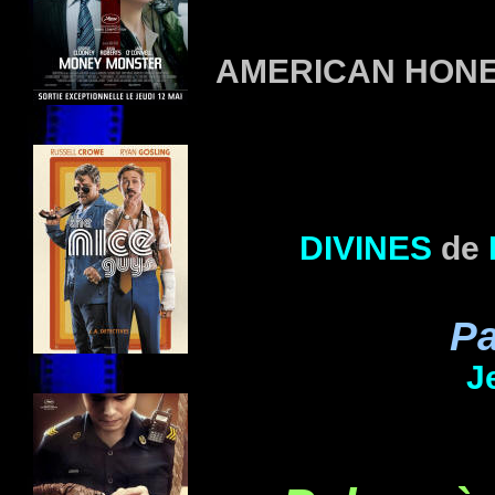
AMERICAN HON
DIVINES
de
Pa
J