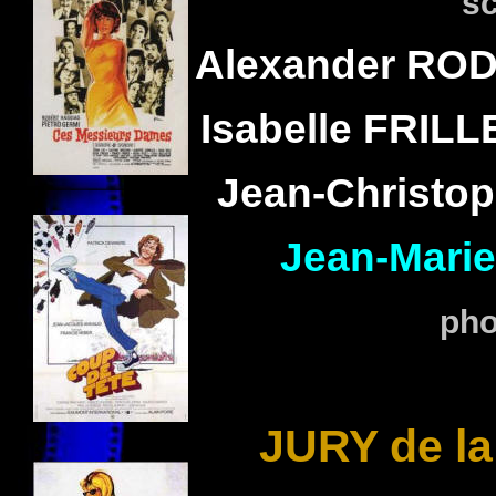
sc
Alexander
ROD
Isabelle
FRILL
Jean-Christo
Jean-Mari
pho
JURY de la