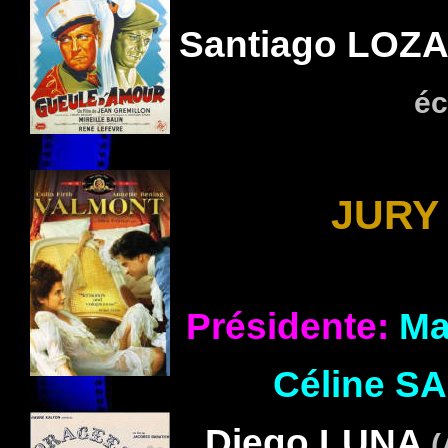
Santiago
LOZ
éc
JURY 
Présidente:
Ma
Céline
SA
Diego
LUNA
(