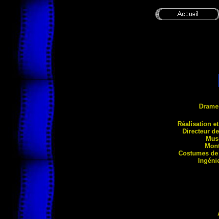
Drame
Réalisa
tion e
Directeur d
Mus
Mont
Costumes de
Ingéni