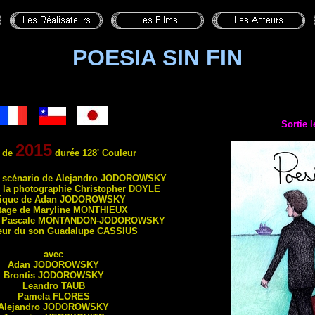
POESIA SIN FIN
Sortie 
2015
 de
durée 128' Couleur
t scénario de Alejandro
JODOROWSKY
e la photographie Christopher
DOYLE
ique de Adan
JODOROWSKY
age de Maryline
MONTHIEUX
 Pascale
MONTANDON-JODOROWSKY
eur du son Guadalupe
CASSIUS
avec
Adan
JODOROWSKY
Brontis
JODOROWSKY
Leandro
TAUB
Pamela
FLORES
Alejandro
JODOROWSKY