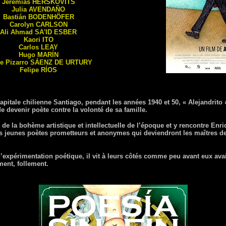
Jeremias
HERSKOVITS
Julia
AVENDAÑO
Bastián
BODENHÖFER
Carolyn
CARLSON
Ali Ahmad
SA'ID ESBER
Kaori
ITO
Carlos
LEAY
Hugo
MARÍN
pe Pizarro
SÁENZ DE URTURY
Felipe
RÍOS
apitale chilienne Santiago, pendant les années 1940 et 50, « Alejandrit
e devenir poète contre la volonté de sa famille.
 de la bohème artistique et intellectuelle de l’époque et y rencontre Enri
es jeunes poètes prometteurs et anonymes qui deviendront les maîtres de
xpérimentation poétique, il vit à leurs côtés comme peu avant eux avaie
ent, follement.