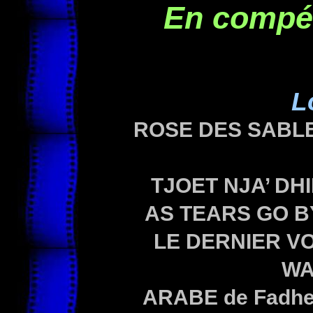
En compét
L
ROSE DES SABL
TJOET NJA’ DH
AS TEARS GO 
LE DERNIER V
WA
ARABE
de Fadh