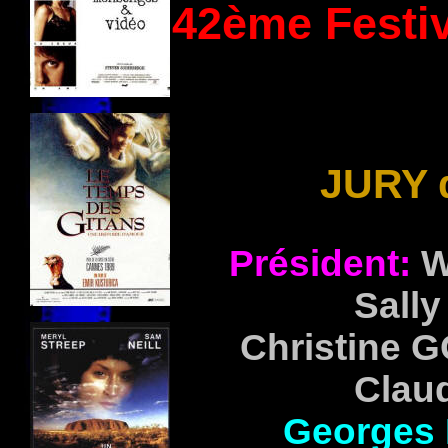
42ème Festiv
JURY 
Président:
W
Sall
Christine
G
Clau
Georges