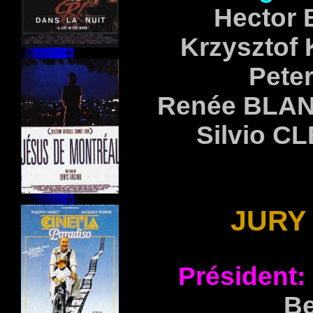
Hector
Krzysztof
Pete
Renée
BLA
Silvio
CL
JURY 
Président:
B