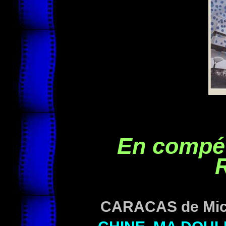
En compét
R
CARACAS
de Mi