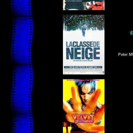
É
Peter 