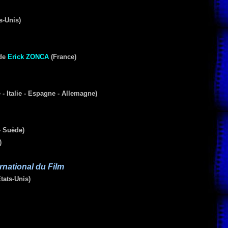
s-Unis)
de
Erick
ZONCA
(France)
- Italie - Espagne - Allemagne
)
 Suède)
)
ernational du Film
tats-Unis)