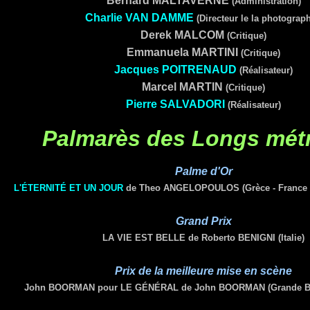
Bernard MALTAVERNE
(Administration)
Charlie VAN DAMME
(Directeur le la photograph
Derek MALCOM
(Critique)
Emmanuela MARTINI
(Critique)
Jacques POITRENAUD
(Réalisateur)
Marcel MARTIN
(Critique)
Pierre SALVADORI
(Réalisateur)
Palmarès des Longs mét
Palme d'Or
L'ÉTERNITÉ ET UN JOUR
de Theo ANGELOPOULOS (Grèce - France - I
Grand Prix
LA VIE EST BELLE de Roberto BENIGNI (Italie)
Prix de la
meilleure
mise en scène
John BOORMAN pour
LE GÉNÉRAL
de John BOORMAN
(Grande Br