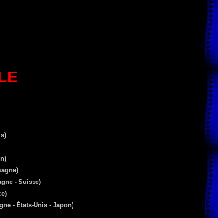
LE
s)
n)
magne)
agne - Suisse)
e)
gne -
États-Unis - Japon)