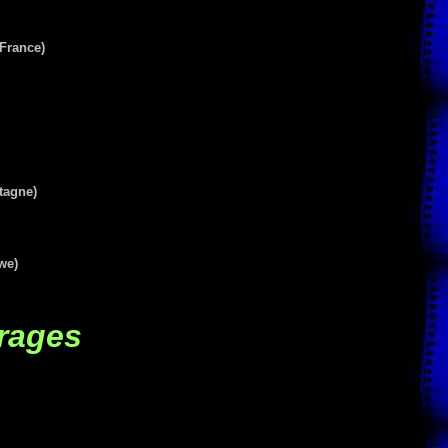
France
)
tagne)
we)
rages