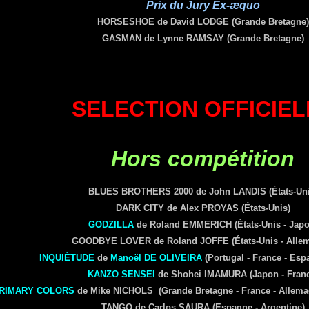
Prix du Jury Ex-æquo
HORSESHOE de David LODGE
(Grande Bretagne)
GASMAN de Lynne RAMSAY
(Grande Bretagne)
SELECTION OFFICIEL
Hors compétition
BLUES BROTHERS 2000 de John LANDIS (États-Uni
DARK CITY de Alex PROYAS (États-Unis)
GODZILLA
de Roland EMMERICH (États-Unis - Japo
GOODBYE LOVER de Roland JOFFE (États-Unis - Alle
INQUIÉTUDE
de
Manoël
DE OLIVEIRA
(Portugal - France - Esp
KANZO SENSEI
de Shohei IMAMURA (Japon - Franc
RIMARY COLORS
de Mike NICHOLS (Grande Bretagne -
France - Allema
TANGO de Carlos SAURA
(Espagne - Argentine)