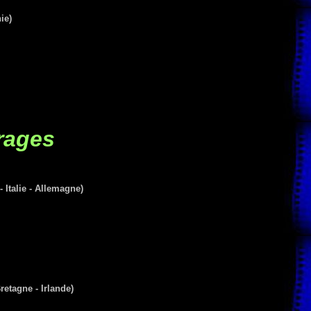
ie)
rages
talie - Allemagne)
etagne - Irlande)