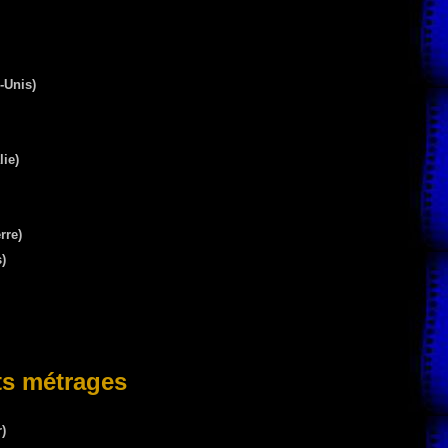
-Unis)
ie)
rre)
)
ts métrages
)