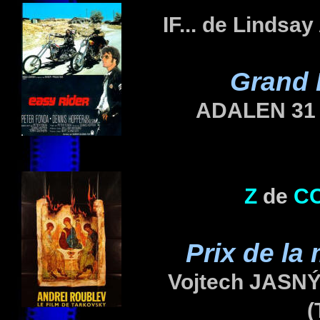
IF... de Linds
Grand 
ADALEN 31 
Z
de
C
Prix de la
Vojtech JASN
(