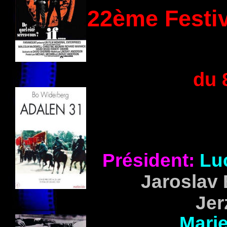
22ème Festiv
du 
Président:
Lu
Jaroslav
Je
Mari