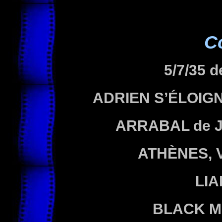
C
5/7/35 
ADRIEN S’ÉLOIG
ARRABAL
de 
ATHÈNES, 
LI
BLACK M