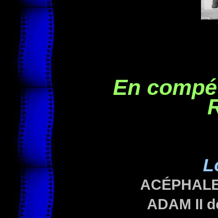
En compét
R
L
ACÉPHAL
ADAM II
d