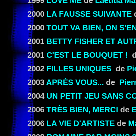
1999
LOVE ME
de
Laetitia M
2000
LA FAUSSE SUIVANTE
2000
TOUT VA BIEN, ON S'E
2001
BETTY FISHER ET AUT
2001
C'EST LE BOUQUET !
d
2002
FILLES UNIQUES
de
Pi
2003
APRÈS VOUS...
de
Pier
2004
UN PETIT JEU SANS 
2006
TRÈS BIEN, MERCI
de
E
2006
LA VIE D'ARTISTE
de
Ma