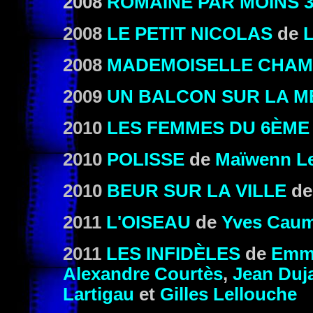
2008
ROMAINE PAR MOINS 3
2008
LE PETIT NICOLAS
de
L
2008
MADEMOISELLE CHA
2009
UN BALCON SUR LA M
2010
LES FEMMES DU 6ÈME
2010
POLISSE
de
Maïwenn L
2010
BEUR SUR LA VILLE
d
2011
L'OISEAU
de
Yves Cau
2011
LES INFIDÈLES
de
Emma
Alexandre Courtès
,
Jean Duj
Lartigau
et
Gilles Lellouche