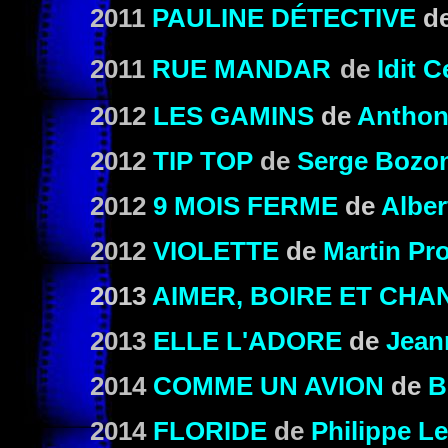
2011
PAULINE DÉTECTIVE
d
2011
RUE MANDAR
de
Idit 
2012
LES GAMINS
de
Anthon
2012
TIP TOP
de
Serge Bozo
2012
9 MOIS FERME
de
Alber
2012
VIOLETTE
de
Martin Pr
2013
AIMER, BOIRE ET CHA
2013
ELLE L'ADORE
de
Jean
2014
COMME UN AVION
de
B
2014
FLORIDE
de
Philippe L