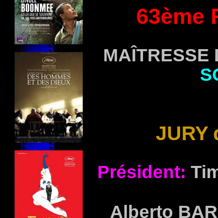
63ème F
MAÎTRESSE
S
JURY 
Président:
Ti
Alberto B