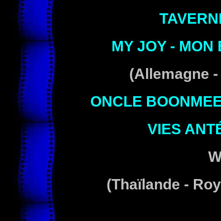
TAVERN
MY JOY - MON
(
Allemagne - 
ONCLE BOONMEE 
VIES ANT
W
(Thaïlande - Ro