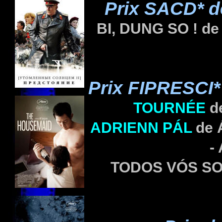
Prix SACD* de
BI, DUNG SO !
de
Prix FIPRESCI* 
TOURNÉE
d
ADRIENN
PÁL
de
-
TODOS VÓS SO