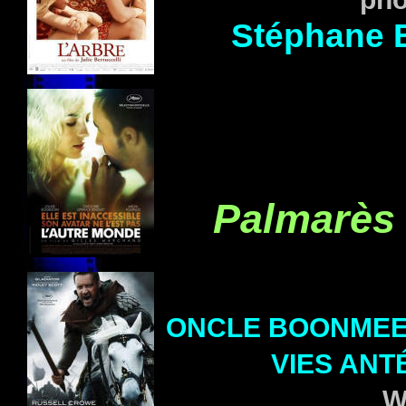
Stéphane 
Palmarès
ONCLE BOONMEE,
VIES ANT
W