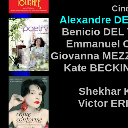
Ciné
Alexandre D
Benicio DEL
Emmanuel
Giovanna ME
Kate BECKI
Shekhar
Victor E