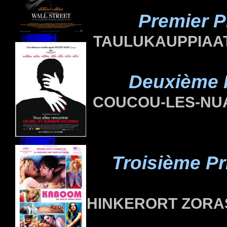
Premier P
TAULUKAUPPIAAT 
Deuxième P
COUCOU-LES-NUAG
Troisième Pr
HINKERORT ZORA