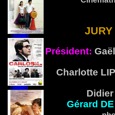
JURY 
Président:
Gaë
Charlotte LI
Didie
Gérard DE
pho