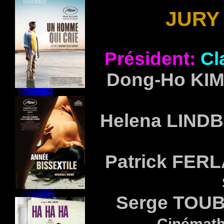
JURY 
Président:
Cl
Dong-Ho KI
Helena LIND
Patrick FER
Serge TOU
Cinémath