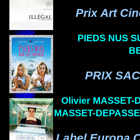
Prix Art Ci
PIEDS NUS S
B
PRIX SACD
Olivier
MASSET-
MASSET-DEPASSE
Label Europa 