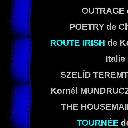
OUTRAGE d
POETRY de C
ROUTE IRISH
de K
Itali
SZELÍD TEREMT
Kornél MUNDRUC
THE HOUSEMAID
TOURNÉE
d