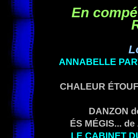
En compét
R
L
ANNABELLE PA
CHALEUR ÉTOU
DANZON
d
ÉS MÉGIS...
de 
LE CABINET 