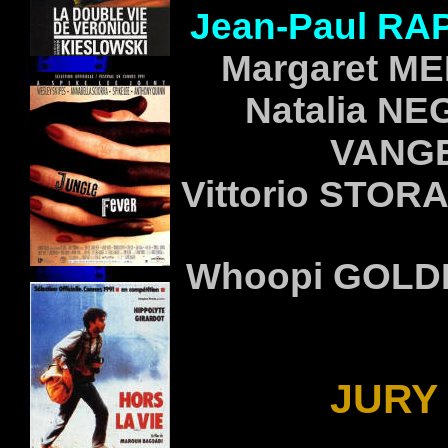
Jean-Paul
RA
Margaret
ME
Natalia
NE
VANGE
Vittorio
STOR
Whoopi
GOLD
JURY 