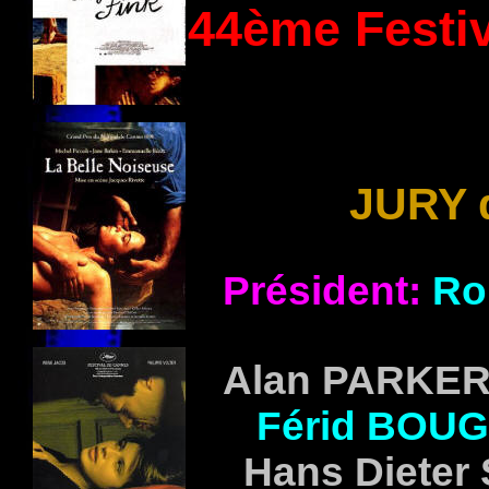
44ème Festiv
JURY 
Président:
R
Alan
PARKE
Férid
BOUG
Hans Dieter