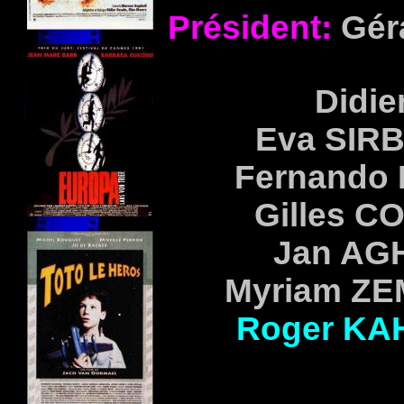
Président:
Gér
Didie
Eva
SIR
Fernando
Gilles
CO
Jan
AG
Myriam
ZE
Roger
KA