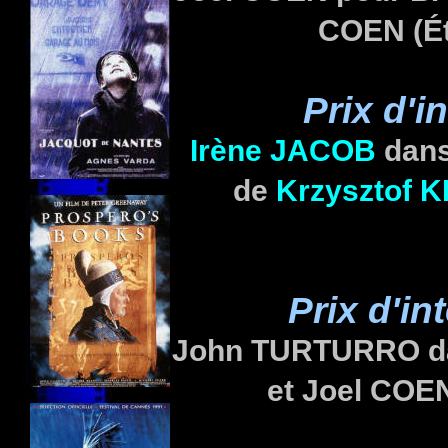
COEN
(É
Prix d'i
Irène
JACOB
dan
de
Krzysztof 
Prix d'in
John TURTURRO d
et Joel COE