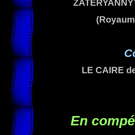
ZATERYANNYY
(Royaume
C
LE CAIRE
de
En compét