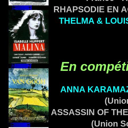
RHAPSODIE EN AO
THELMA & LOUI
En compéti
ANNA KARAMA
(Unio
ASSASSIN OF TH
(Union S