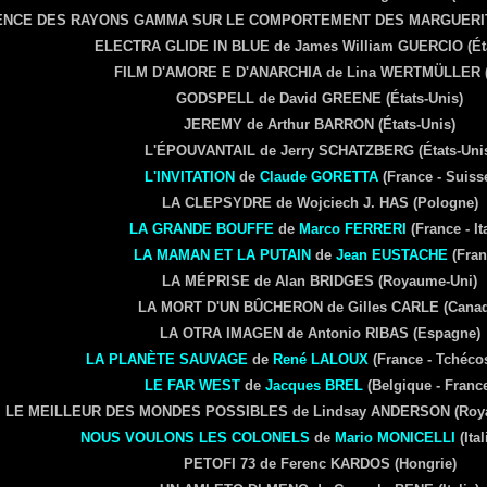
UENCE DES RAYONS GAMMA SUR LE COMPORTEMENT DES MARGUERI
ELECTRA GLIDE IN BLUE
de James William
GUERCIO
(Ét
FILM D'AMORE E D'ANARCHIA
de Lina
WERTMÜLLER
(
GODSPELL
de David
GREENE
(États-Unis)
JEREMY
de Arthur
BARRON
(États-Unis)
L'ÉPOUVANTAIL
de Jerry
SCHATZBERG
(États-Uni
L'INVITATION
de
Claude
GORETTA
(France - Suiss
LA CLEPSYDRE
de Wojciech J.
HAS
(Pologne)
LA GRANDE BOUFFE
de
Marco
FERRERI
(France - Ita
LA MAMAN ET LA PUTAIN
de
Jean
EUSTACHE
(Fran
LA MÉPRISE
de Alan
BRIDGES
(Royaume-Uni)
LA MORT D'UN BÛCHERON
de Gilles
CARLE
(Canad
LA OTRA IMAGEN
de Antonio
RIBAS
(Espagne)
LA PLANÈTE SAUVAGE
de
René
LALOUX
(France - Tchéco
LE FAR WEST
de
Jacques
BREL
(Belgique - Franc
LE MEILLEUR DES MONDES POSSIBLES
de Lindsay
ANDERSON
(Roya
NOUS VOULONS LES COLONELS
de
Mario
MONICELLI
(Ital
PETOFI 73
de Ferenc
KARDOS
(Hongrie)