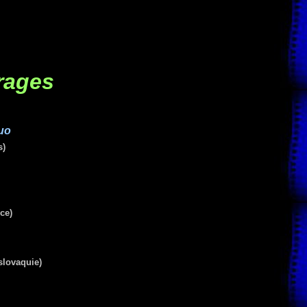
rages
quo
s)
ce)
slovaquie)