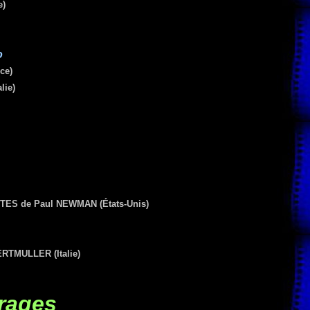
e)
o
ce)
lie)
 de Paul NEWMAN (États-Unis)
RTMULLER (Italie)
rages