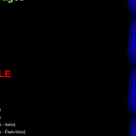
LE
N
)
 Italie)
 États-Unis)