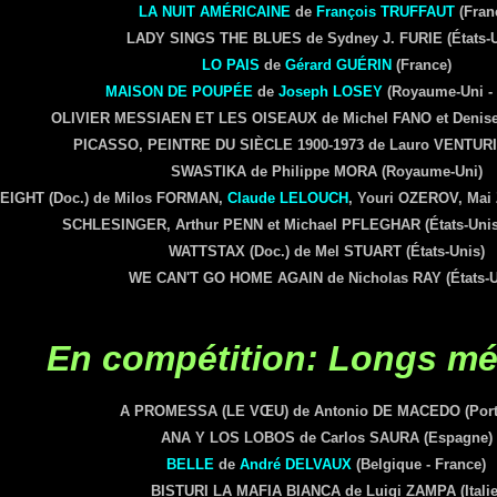
LA NUIT AMÉRICAINE
de
François TRUFFAUT
(Fran
LADY SINGS THE BLUES de Sydney J. FURIE (États-U
LO PAIS
de
Gérard
GUÉRIN
(France)
MAISON DE POUPÉE
de
Joseph LOSEY
(Royaume-Uni - 
OLIVIER MESSIAEN ET LES OISEAUX de Michel FANO et Denis
PICASSO, PEINTRE DU SIÈCLE 1900-1973 de Lauro VENTURI (
SWASTIKA de Philippe MORA (Royaume-Uni)
EIGHT (Doc.) de Milos FORMAN,
Claude LELOUCH
, Youri OZEROV, Ma
SCHLESINGER, Arthur PENN et Michael PFLEGHAR (États-Unis
WATTSTAX (Doc.) de Mel STUART (États-Unis)
WE CAN'T GO HOME AGAIN de Nicholas RAY (États-U
En compétition: Longs mé
A PROMESSA (LE VŒU)
de Antonio
DE MACEDO
(Port
ANA Y LOS LOBOS
de Carlos
SAURA
(Espagne)
BELLE
de
André DELVAUX
(Belgique - France)
BISTURI LA MAFIA BIANCA
de Luigi
ZAMPA
(Italie