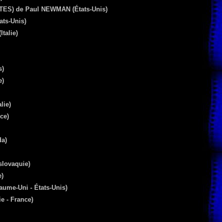
TES)
de Paul
NEWMAN
(États-Unis)
ats-Unis)
Italie)
s)
e)
lie)
ce)
a)
slovaquie)
e)
ume-Uni - États-Unis)
ie - France)