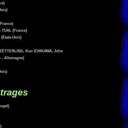
ce)
nis)
France)
e TUAL
(France)
États-Unis)
i ZETTERLING, Kon ICHIKAWA, John
 - Allemagne)
nis)
trages
ugal)
)