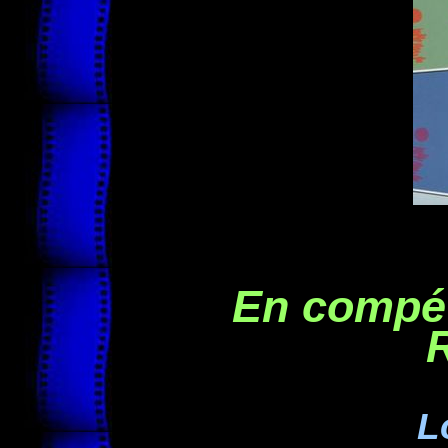
En compét
R
L