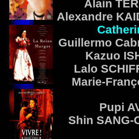
Alain
TER
Alexandre
KAI
Cather
Guillermo Cab
Kazuo
IS
Lalo
SCHIF
Marie-Franç
Pupi
A
Shin
SANG-