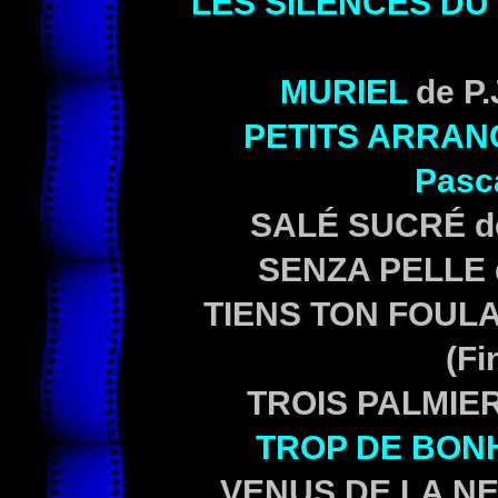
LES SILENCES DU
MURIEL
de P.
PETITS ARRAN
Pasc
SALÉ SUCRÉ
d
SENZA PELLE
TIENS TON FOULA
(Fi
TROIS PALMIE
TROP DE BON
VENUS DE LA NE