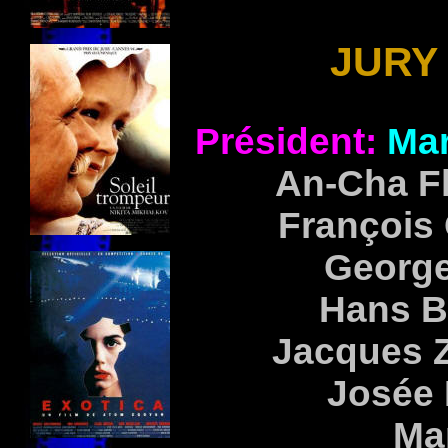
JURY 
Président:
Ma
An-Cha F
François
Georg
Hans
B
Jacques
Josée
Ma