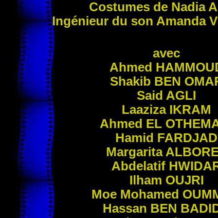
Costumes de Nadia
A
Ingénieur du son Amanda
V
avec
Ahmed
HAMMOU
Shakib
BEN OMA
Said
AGLI
Laaziza
IKRAM
Ahmed
EL OTHEMA
Hamid
FARDJAD
Margarita
ALBOR
Abdelatif
HWIDA
Ilham
OUJRI
Moe Mohamed
OUM
Hassan
BEN BADI