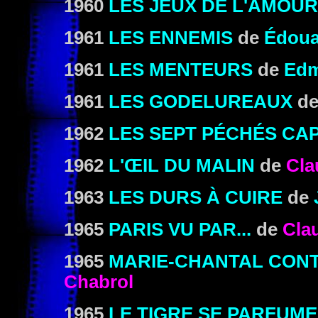
1960
LES JEUX DE L'AMOUR
1961
LES ENNEMIS
de
Édoua
1961
LES MENTEURS
de
Edm
1961
LES GODELUREAUX
d
1962
LES SEPT PÉCHÉS CA
1962
L'ŒIL DU MALIN
de
Cla
1963
LES DURS À CUIRE
de
1965
PARIS VU PAR...
de
Cla
1965
MARIE-CHANTAL CONT
Chabrol
1965
LE TIGRE SE PARFUME