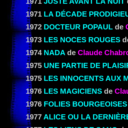
1971
JUSTE AVANT LA NUIT
1971
LA DÉCADE PRODIGIE
1972
DOCTEUR POPAUL
de
1973
LES NOCES ROUGES
d
1974
NADA
de
Claude Chabr
1975
UNE PARTIE DE PLAISI
1975
LES INNOCENTS AUX 
1976
LES MAGICIENS
de
Cla
1976
FOLIES BOURGEOISES
1977
ALICE OU LA DERNIÈR