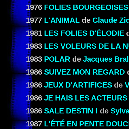
1976
FOLIES BOURGEOISES
1977
L'ANIMAL
de
Claude Zid
1981
LES FOLIES D'ÉLODIE
1983
LES VOLEURS DE LA N
1983
POLAR
de
Jacques Bral
1986
SUIVEZ MON REGARD
1986
JEUX D'ARTIFICES
de
V
1986
JE HAIS LES ACTEURS
1986
SALE DESTIN !
de
Sylv
1987
L'ÉTÉ EN PENTE DOUC