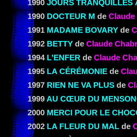
1990
JOURS TRANQUILLES 
1990
DOCTEUR M
de
Claude
1991
MADAME BOVARY
de
C
1992
BETTY
de
Claude Chabr
1994
L’ENFER
de
Claude Cha
1995
LA CÉRÉMONIE
de
Cla
1997
RIEN NE VA PLUS
de
Cl
1999
AU CŒUR DU MENSON
2000
MERCI POUR LE CHOC
2002
LA FLEUR DU MAL
de
C