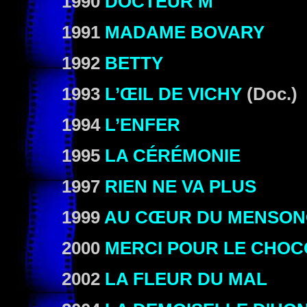
1990
DOCTEUR M
1991
MADAME BOVARY
1992
BETTY
1993
L’ŒIL DE VICHY
(Doc.)
1994
L’ENFER
1995
LA CÉRÉMONIE
1997
RIEN NE VA PLUS
1999
AU CŒUR DU MENSON
2000
MERCI POUR LE CHOC
2002
LA FLEUR DU MAL