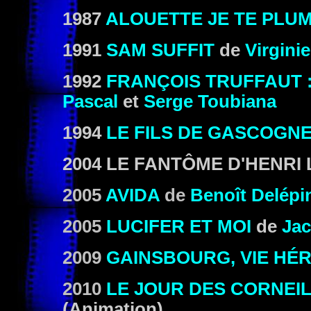
1987
ALOUETTE JE TE PLU
1991
SAM SUFFIT
de
Virgini
1992
FRANÇOIS TRUFFAUT 
Pascal
et
Serge Toubiana
1994
LE FILS DE GASCOGN
2004 LE FANTÔME D'HENRI
2005
AVIDA
de
Benoît Delépi
2005
LUCIFER ET MOI
de
Ja
2009
GAINSBOURG, VIE HÉ
2010
LE JOUR DES CORNEI
(Animation)