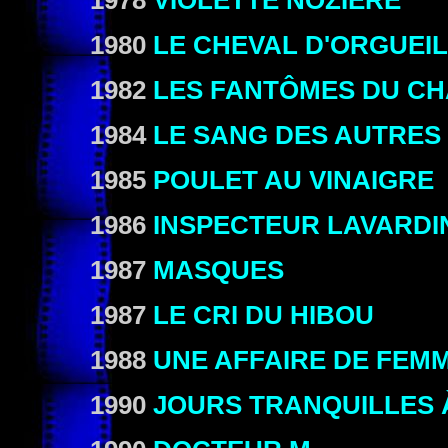
1978
VIOLETTE NOZIÈRE
1980
LE CHEVAL D'ORGUEIL
1982
LES FANTÔMES DU CH
1984
LE SANG DES AUTRES
1985
POULET AU VINAIGRE
1986
INSPECTEUR LAVARDI
1987
MASQUES
1987
LE CRI DU HIBOU
1988
UNE AFFAIRE DE FEM
1990
JOURS TRANQUILLES 