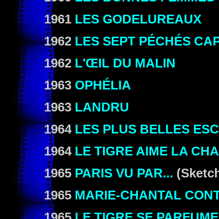
1961
LES GODELUREAUX
1962
LES SEPT PÉCHÉS CA
1962
L'ŒIL DU MALIN
1963
OPHÉLIA
1963
LANDRU
1964
LES PLUS BELLES ES
1964
LE TIGRE AIME LA CHA
1965
PARIS VU PAR...
(Sketc
1965
MARIE-CHANTAL CONT
1965
LE TIGRE SE PARFUME