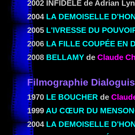
2002 INFIDÈLE
de Adrian Ly
2004
LA DEMOISELLE D'HO
2005
L'IVRESSE DU POUVOI
2006
LA FILLE COUPÉE EN 
2008
BELLAMY
de
Claude Ch
Filmographie Dialoguis
1970
LE BOUCHER
de
Claud
1999
AU CŒUR DU MENSON
2004
LA DEMOISELLE D'HO