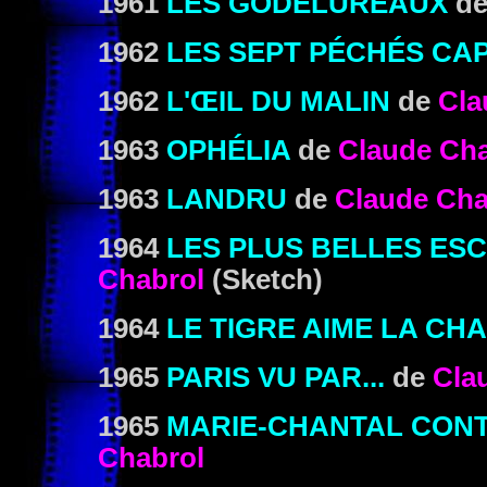
1961
LES GODELUREAUX
d
1962
LES SEPT PÉCHÉS CA
1962
L'ŒIL DU MALIN
de
Cla
1963
OPHÉLIA
de
Claude Cha
1963
LANDRU
de
Claude Cha
1964
LES PLUS BELLES ES
Chabrol
(Sketch)
1964
LE TIGRE AIME LA CHA
1965
PARIS VU PAR...
de
Cla
1965
MARIE-CHANTAL CONT
Chabrol