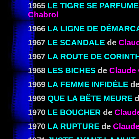
1965
LE TIGRE SE PARFUME
Chabrol
1966
LA LIGNE DE DÉMARC
1967
LE SCANDALE
de
Clau
1967
LA ROUTE DE CORINT
1968
LES BICHES
de
Claude 
1969
LA FEMME INFIDÈLE
d
1969
QUE LA BÊTE MEURE
1970
LE BOUCHER
de
Claud
1970
LA RUPTURE
de
Claude