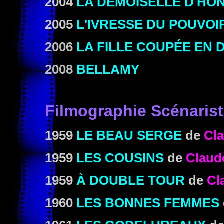
2004
LA DEMOISELLE D'HO
2005
L'IVRESSE DU POUVOI
2006
LA FILLE COUPÉE EN 
2008
BELLAMY
Filmographie Scénaris
1959
LE BEAU SERGE
de
Cl
1959
LES COUSINS
de
Claud
1959
À DOUBLE TOUR
de
Cl
1960
LES BONNES FEMMES