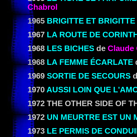
Chabrol
1965
BRIGITTE ET BRIGITTE
1967
LA ROUTE DE CORINT
1968
LES BICHES
de
Claude 
1968
LA FEMME ÉCARLATE
1969
SORTIE DE SECOURS
1970
AUSSI LOIN QUE L'AM
1972 THE OTHER SIDE OF T
1972
UN MEURTRE EST UN
1973
LE PERMIS DE CONDU