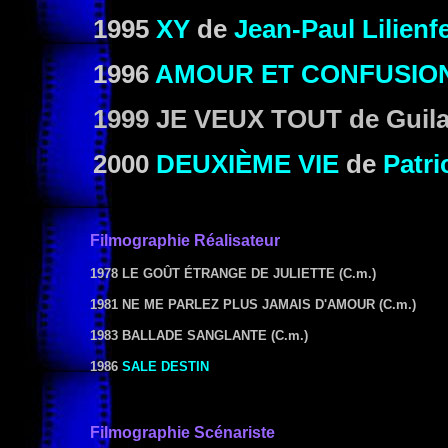
1995
XY
de
Jean-Paul Lilienf
1996
AMOUR ET CONFUSIO
1999
JE VEUX TOUT
de Guil
2000
DEUXIÈME VIE
de
Patr
Filmographie
Réalisateur
1978 LE GOÛT ÉTRANGE DE JULIETTE
(C.m.)
1981 NE ME PARLEZ PLUS JAMAIS D'AMOUR
(C.m.)
1983 BALLADE SANGLANTE
(C.m.)
1986
SALE DESTIN
Filmographie Scénariste