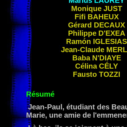
Marius
LAUREY
Monique
JUST
Fifi
BAHEUX
Gérard
DECAUX
Philippe
D'EXEA
Ramón
IGLESIAS
Jean-Claude
MERL
Baba
N'DIAYE
Célina
CÉLY
Fausto
TOZZI
Résumé
Jean-Paul, étudiant des Beau
Marie, une amie de l'emmener