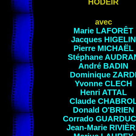
HODEIR
avec
Marie
LAFORÊT
Jacques
HIGELIN
Pierre
MICHAËL
Stéphane
AUDRA
André
BADIN
Dominique
ZARD
Yvonne
CLECH
Henri
ATTAL
Claude
CHABRO
Donald
O'BRIEN
Corrado
GUARDUC
Jean-Marie
RIVIÈR