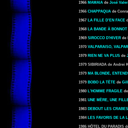
1966
MAMAIA
de
José Valer
1966
CHAPPAQUA
de Conra
1967
LA FILLE D’EN FACE
1968
LA BANDE À BONNOT
1969
SIROCCO D'HIVER
de 
1970
VALPARAISO, VALPA
1979
RIEN NE VA PLUS
de
1979 SIBIRIADA
de Andrei 
1979
MA BLONDE, ENTEND
1979
BOBO LA TÈTE
de
Gil
1980
L'HOMME FRAGILE
d
1981
UNE MÈRE, UNE FILL
1983
DEBOUT LES CRABES
1984
LES FAVORIS DE LA 
1986 HÔTEL DU PARADIS
d