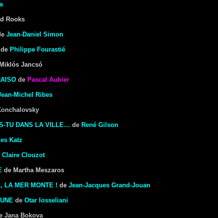
a
d Rooks
de
Jean-Daniel Simon
de
Philippe Fourastié
Miklós Jancsó
RAISO
de
Pascal Aubier
Jean-Michel Ribes
Konchalovsky
S-TU DANS LA VILLE…
de
René Gilson
les Katz
e
Claire Clouzot
E
de Martha Meszaros
, LA MER MONTE !
de
Jean-Jacques Grand-Jouan
LUNE
de
Otar Iosseliani
e Jana Bokova