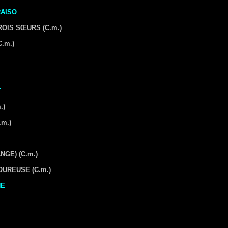
RAISO
TROIS SŒURS
(C.m.)
C.m.)
T
.)
.m.)
ANGE)
(C.m.)
MOUREUSE
(C.m.)
NE