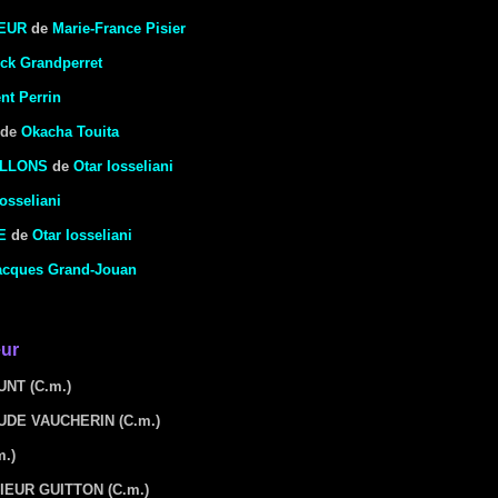
EUR
de
Marie-France Pisier
ick Grandperret
nt Perrin
de
Okacha Touita
ILLONS
de
Otar Iosseliani
Iosseliani
E
de
Otar Iosseliani
acques Grand-Jouan
eur
UNT
(C.m.)
AUDE VAUCHERIN
(C.m.)
m.)
IEUR GUITTON
(C.m.)