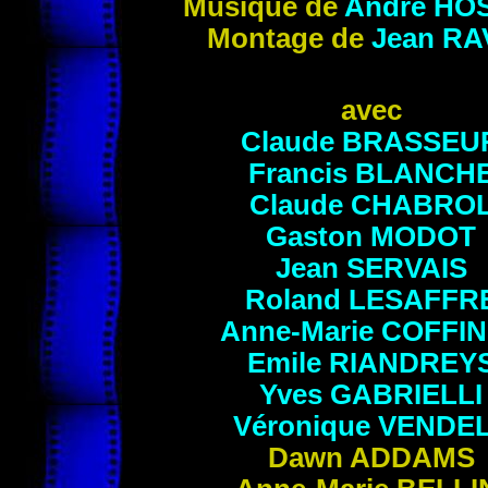
Musique de
André
HOS
Montage de
Jean
RA
avec
Claude
BRASSEU
Francis
BLANCH
Claude
CHABRO
Gaston
MODOT
Jean
SERVAIS
Roland
LESAFFR
Anne-Marie
COFFIN
Emile
RIANDREY
Yves
GABRIELLI
Véronique
VENDE
Dawn
ADDAMS