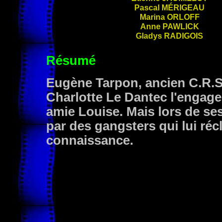
Pascal
MÉRIGEAU
Marina
ORLOFF
Anne
PAWLICK
Gladys
RADIGOIS
Résumé
Eugène Tarpon, ancien C.R.S.
Charlotte Le Dantec l'engage
amie Louise. Mais lors de se
par des gangsters qui lui réc
connaissance.