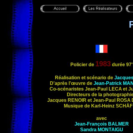
1983
Policier de
durée
97'
Réalisation et scénario de
Jacque
D'après l'œuvr
e de
Jean-Patrick
MAN
Co-scénaristes Jean-Paul
LECA
et J
Directeurs de la photographi
Jacques
RENOIR
et Jean-Paul
ROSA 
Musique de Karl-Heinz
SCHÄF
avec
Jean-François
BALMER
Sandra
MONTAIGU