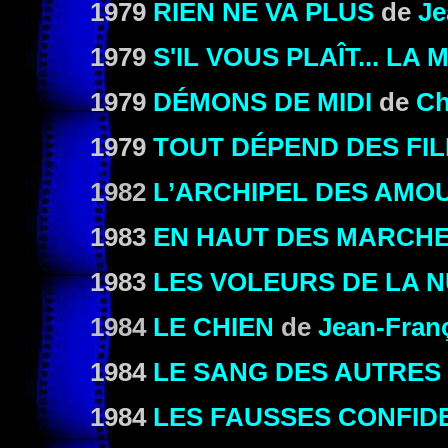
1979
RIEN NE VA PLUS
de
Je
1979
S'IL VOUS PLAÎT... LA 
1979
DÉMONS DE MIDI
de
Ch
1979
TOUT DÉPEND DES FI
1982
L’ARCHIPEL DES AMO
1983
EN HAUT DES MARCH
1983
LES VOLEURS DE LA N
1984
LE CHIEN
de
Jean-Franç
1984
LE SANG DES AUTRES
1984
LES FAUSSES CONFID