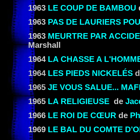
1963
LE COUP DE BAMBOU
1963
PAS DE LAURIERS PO
1963
MEURTRE PAR ACCID
Marshall
1964
LA CHASSE A L'HOMM
1964
LES PIEDS NICKELÉS
d
1965
JE VOUS SALUE... MAFI
1965
LA RELIGIEUSE
de
Jac
1966
LE ROI DE CŒUR
de
Ph
1969
LE BAL DU COMTE D'