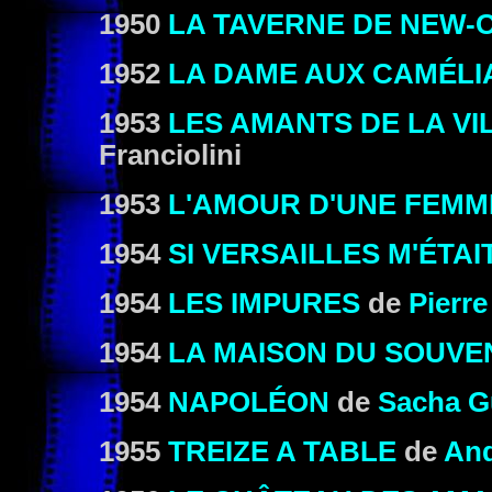
1950
LA TAVERNE DE NEW-
1952
LA DAME AUX CAMÉLI
1953
LES AMANTS DE LA V
Franciolini
1953
L'AMOUR D'UNE FEMM
1954
SI VERSAILLES M'ÉTA
1954
LES IMPURES
de
Pierre
1954
LA MAISON DU SOUVE
1954
NAPOLÉON
de
Sacha G
1955
TREIZE A TABLE
de
And