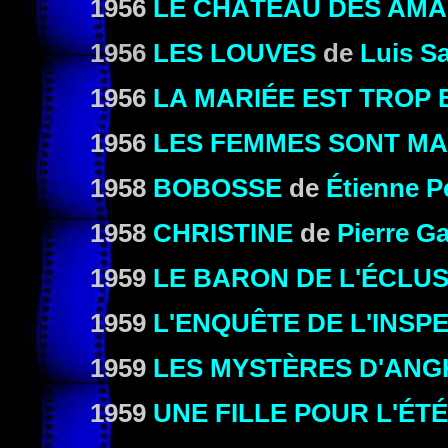
1956
LE CHÂTEAU DES AMA
1956
LES LOUVES
de
Luis S
1956
LA MARIÉE EST TROP 
1956
LES FEMMES SONT M
1958
BOBOSSE
de
Étienne P
1958
CHRISTINE
de
Pierre G
1959
LE BARON DE L'ÉCLU
1959
L'ENQUÊTE DE L'INS
1959
LES MYSTÈRES D'AN
1959
UNE FILLE POUR L'ÉTÉ