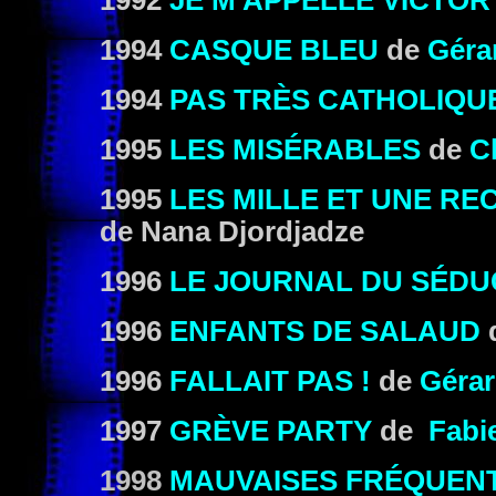
1992
JE M'APPELLE VICTOR
1994
CASQUE BLEU
de
Géra
1994
PAS TRÈS CATHOLIQU
1995
LES MISÉRABLES
de
C
1995
LES MILLE ET UNE RE
de Nana Djordjadze
1996
LE JOURNAL DU SÉD
1996
ENFANTS DE SALAUD
1996
FALLAIT PAS !
de
Gérar
1997
GRÈVE PARTY
de
Fabi
1998
MAUVAISES FRÉQUEN