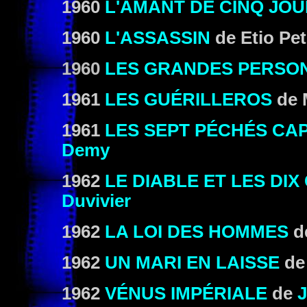
1960
L'AMANT DE CINQ JO
1960
L'ASSASSIN
de Etio Pet
1960
LES GRANDES PERSO
1961
LES GUÉRILLEROS
de 
1961
LES SEPT PÉCHÉS CA
Demy
1962
LE DIABLE ET LES D
Duvivier
1962
LA LOI DES HOMMES
d
1962
UN MARI EN LAISSE
de
1962
VÉNUS IMPÉRIALE
de
J