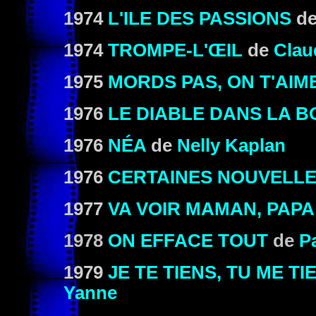
1974
L'ILE DES PASSIONS
de
1974
TROMPE-L'ŒIL
de
Clau
1975
MORDS PAS, ON T'AIM
1976
LE DIABLE DANS LA B
1976
NÉA
de
Nelly Kaplan
1976
CERTAINES NOUVELL
1977
VA VOIR MAMAN, PAPA
1978
ON EFFACE TOUT
de
P
1979
JE TE TIENS, TU ME T
Yanne