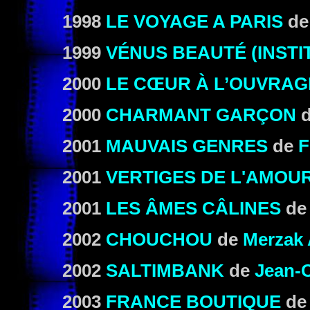
1998
LE VOYAGE A PARIS
d
1999
VÉNUS BEAUTÉ (INSTI
2000
LE CŒUR À L’OUVRAG
2000
CHARMANT GARÇON
2001
MAUVAIS GENRES
de
F
2001
VERTIGES DE L'AMOU
2001
LES ÂMES CÂLINES
d
2002
CHOUCHOU
de
Merzak 
2002
SALTIMBANK
de
Jean-C
2003
FRANCE BOUTIQUE
d