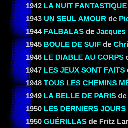
1942
LA NUIT FANTASTIQUE
1943
UN SEUL AMOUR
de
Pi
1944
FALBALAS
de
Jacques 
1945
BOULE DE SUIF
de
Chr
1946
LE DIABLE AU CORPS
1947
LES JEUX SONT FAITS
1948
TOUS LES CHEMINS M
1949
LA BELLE DE PARIS
de
1950
LES DERNIERS JOURS
1950
GUÉRILLAS
de Fritz La