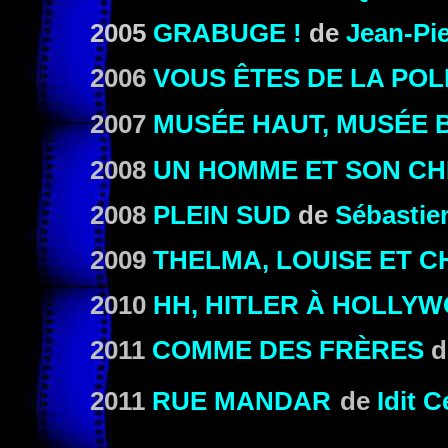
2005
GRABUGE !
de
Jean-Pi
2006
VOUS ÊTES DE LA POL
2007
MUSÉE HAUT, MUSÉE 
2008
UN HOMME ET SON CH
2008
PLEIN SUD
de
Sébastien
2009
THELMA, LOUISE ET 
2010
HH, HITLER À HOLLY
2011
COMME DES FRÈRES
d
2011
RUE MANDAR
de
Idit 