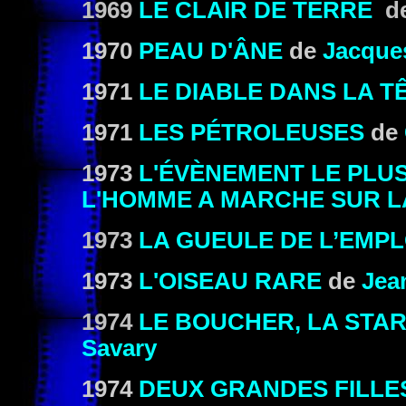
1969
LE CLAIR DE TERRE
d
1970
PEAU D'ÂNE
de
Jacque
1971
LE DIABLE DANS LA T
1971
LES PÉTROLEUSES
de
1973
L'ÉVÈNEMENT LE PLU
L'HOMME A MARCHE SUR L
1973
LA GUEULE DE L’EMPL
1973
L'OISEAU RARE
de
Jea
1974
LE BOUCHER, LA STAR
Savary
1974
DEUX GRANDES FILLE