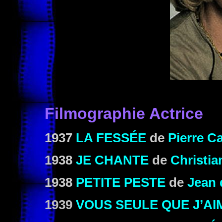
Filmographie Actrice
1937
LA FESSÉE
de
Pierre C
1938
JE CHANTE
de
Christia
1938
PETITE PESTE
de
Jean 
1939
VOUS SEULE QUE J’AI