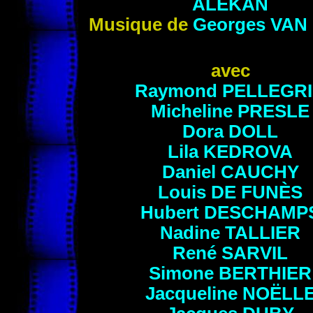
ALEKAN
Musique de
Georges
VAN
avec
Raymond
PELLEGR
Micheline
PRESLE
Dora
DOLL
Lila
KEDROVA
Daniel
CAUCHY
Louis
DE FUNÈS
Hubert
DESCHAMP
Nadine
TALLIER
René
SARVIL
Simone BERTHIER
Jacqueline
NOËLL