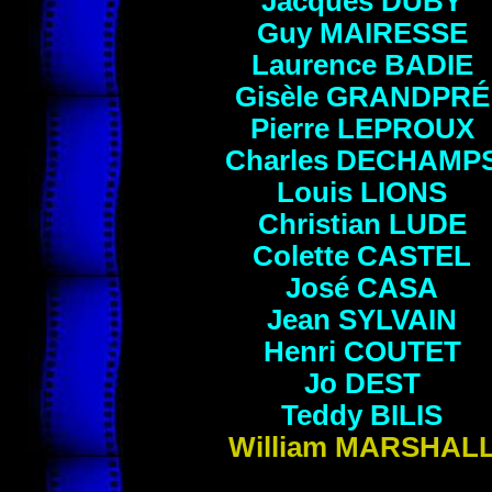
Jacques
DUBY
Guy
MAIRESSE
Laurence
BADIE
Gisèle
GRANDPRÉ
Pierre
LEPROUX
Charles
DECHAMP
Louis
LIONS
Christian
LUDE
Colette
CASTEL
José CASA
Jean
SYLVAIN
Henri
COUTET
Jo DEST
Teddy
BILIS
William
MARSHAL