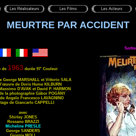
MEURTRE PAR ACCIDENT
Sortie
1963
e de
durée 97' Couleur
de George
MARSHALL
et Vittorio
SALA
 l'œuvre de Doris Hume
KILBURN
 Massimo
D'AVAK
et David P.
HARMON
 de la photographie Gábor
POGÁNY
de Angelo Francesco
LAVAGNINO
tage de Giancarlo
CAPPELLI
avec
Shirley
JONES
Rossano
BRAZZI
Micheline
PRESLE
George
SANDERS
Giorgia
MOLL