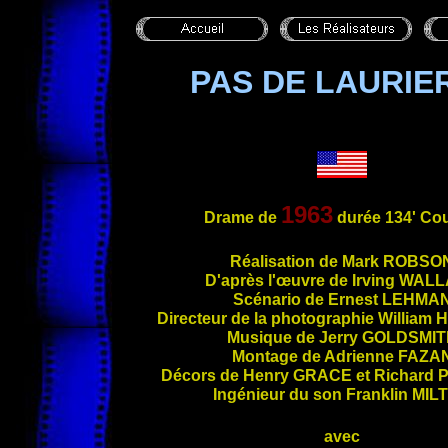
PAS DE LAURIE
1963
Drame de
durée 134' Cou
Ré
alisation de Mark
ROBSO
D'après l'œuvre de Irving
WALL
Scénario de Ernest
LEHMA
Directeur de la photographie William H
Musique de Jerry
GOLDSMIT
Montage de Adrienne
FAZA
Décors de Henry
GRACE
et Richard
Ingénieur du son Franklin
MIL
avec