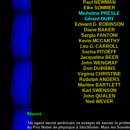
Paul
NEWMAN
Elke
SOMMER
Micheline
PRESLE
Gérard
OURY
Edward G.
ROBINSON
Diane
BAKER
Sergio
FANTONI
Kevin
MCCARTHY
Leo G.
CARROLL
Sacha
PITOËFF
Jacqueline
BEER
John
WENGRAF
Don
DUBBINS
Virginia
CHRISTINE
Rudolph
ANDERS
Martine
BARTLETT
Karl
SWENSON
John
QUALEN
Ned
WEVER
Résumé
Un agent secret américain va essayer de sauver le profes
du Prix Nobel de physique à Stockholm. Mais les Soviéti