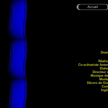
Dra
Ré
ali
Co-scénariste Anto
Dial
Directeur 
Musique de
Mont
Décors de Gi
Cos
Ingé