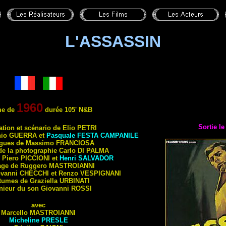
L'ASSASSIN
1960
me de
durée 105'
N&B
Sortie l
sation et scénario de Elio
PETRI
nio
GUERRA
et
Pasquale
FESTA CAMPANILE
ogues de Massimo
FRANCIOSA
de la photographie Carlo
DI PALMA
 Piero
PICCIONI
et
Henri
SALVADOR
age de Ruggero
MASTROIANNI
ovanni
CHECCHI
et Renzo
VESPIGNANI
tumes de Graziella
URBINATI
nieur du son Giovanni
ROSSI
avec
Marcello
MASTROIANNI
Micheline
PRESLE