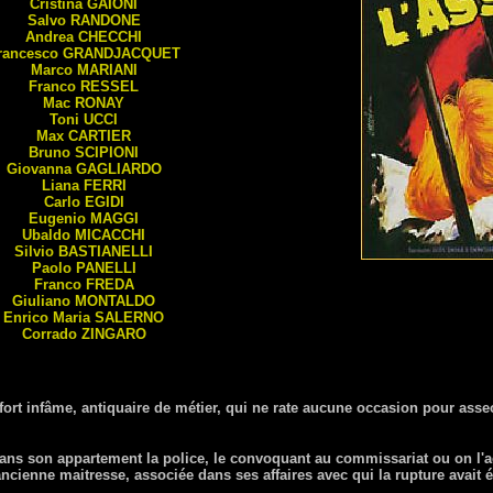
Cristina
GAIONI
Salvo
RANDONE
Andrea
CHECCHI
rancesco
GRANDJACQUET
Marco
MARIANI
Franco
RESSEL
Mac
RONAY
Toni
UCCI
Max
CARTIER
Bruno
SCIPIONI
Giovanna
GAGLIARDO
Liana
FERRI
Carlo
EGIDI
Eugenio
MAGGI
Ubaldo
MICACCHI
Silvio
BASTIANELLI
Paolo
PANELLI
Franco
FREDA
Giuliano
MONTALDO
Enrico Maria
SALERNO
Corrado
ZINGARO
 fort infâme, antiquaire de métier, qui ne rate aucune occasion pour asseo
ns son appartement la police, le convoquant au commissariat ou on l'
ncienne maitresse, associée dans ses affaires avec qui la rupture avait 