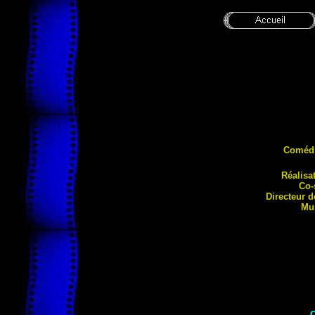
Coméd
Réalisa
Co-
Directeur 
Mu
C