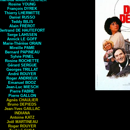
Rosine
YOUNG
François
DYREK
Thierry
LHERMITTE
Daniel
RUSSO
Teddy
BILIS
Alain
FRÉROT
Bertrand
DE HAUTEFORT
Serge
LAHSSEN
Annick
LE GOFF
Marie-Thérèse
ORAIN
Mireille
PAME
Bernard
PAPINEAU
Sylvie
PINEL
Rosine
ROCHETTE
Gérard
SERGUE
Georges
TRILLAT
André
ROUYER
Roger
ANDRIEUX
Emanuel
BOOZ
Jean-Luc
MIESCH
Pierre
FABRE
Pierre
GALLON
Agnès
CHAULIER
Bruno
DEPIEDS
Jean-Yves
GAILLAC
INDIANA
Antoine
KATZ
Joël
MARTINEAU
Roger
ROUYER