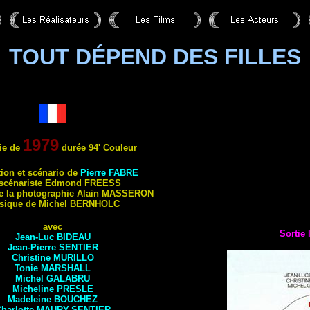
TOUT DÉPEND DES FILLES
1979
ie de
durée 94' Couleur
tion e
t scénario de
Pierre
FABRE
scénariste Edmond
FREESS
de la photographie Alain
MASSERON
sique de Michel
BERNHOLC
avec
Sortie 
Jean-Luc
BIDEAU
Jean-Pierre
SENTIER
Christine
MURILLO
Tonie
MARSHALL
Michel
GALABRU
Micheline
PRESLE
Madeleine
BOUCHEZ
harlotte
MAURY-SENTIER