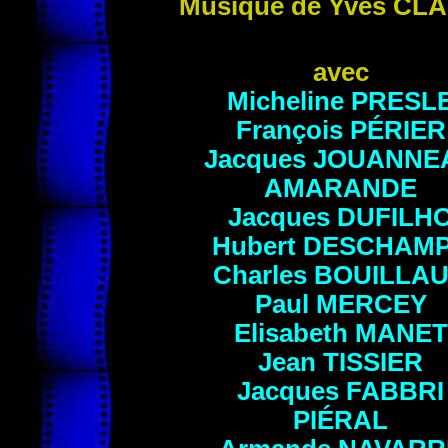
Musique de Yves
CLA
avec
Micheline
PRESL
François
PÉRIER
Jacques
JOUANNE
AMARANDE
Jacques
DUFILH
Hubert
DESCHAM
Charles
BOUILLA
Paul
MERCEY
Elisabeth
MANET
Jean
TISSIER
Jacques
FABBRI
PIÉRAL