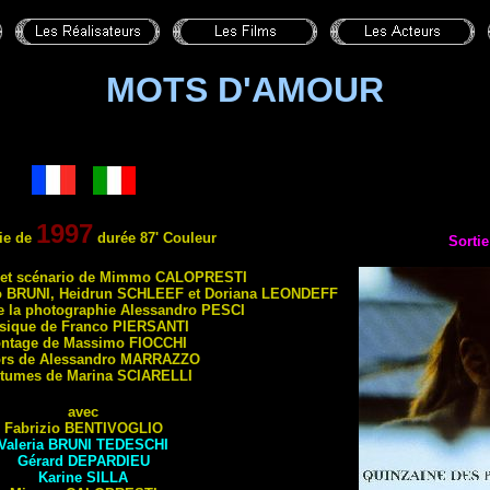
MOTS D'AMOUR
1997
ie de
durée 87' Couleur
Sortie
 et scénario de Mimmo
CALOPRESTI
o
BRUNI
, Heidrun
SCHLEEF
et Doriana
LEONDEFF
de la photographie Alessandro
PESCI
sique de Franco
PIERSANTI
ntage de Massimo
FIOCCHI
rs de Alessandro
MARRAZZO
tumes de Marina
SCIARELLI
avec
Fabrizio
BENTIVOGLIO
Valeria
BRUNI TEDESCHI
Gérard
DEPARDIEU
Karine
SILLA