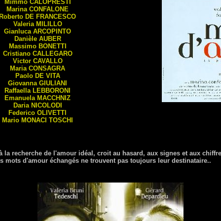
Mimmo
CALOPRESTI
Marina
CONFALONE
Roberto
DE FRANCESCO
Valeria
MILILLO
Gianluca
ARCOPINTO
Danièle
AUBER
Massimo
BONETTI
Cristiano
CALLEGARO
Victor
CAVALLO
Maria
CONSAGRA
Paolo
DE VITA
Giovanna
GIULIANI
Raffaella
LEBBORONI
Emanuela
MACCHNIZ
Daria
NICOLODI
Federico
OLIVETTI
Mario
MONACI TOSCHI
la recherche de l'amour idéal, croit au hasard, aux signes et aux chiff
its mots d'amour échangés ne trouvent pas toujours leur destinataire..