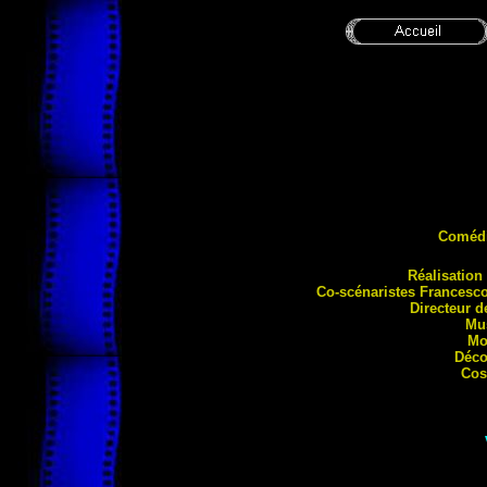
Coméd
Réalis
ation
Co-scénaristes Francesc
Directeur 
Mu
Mo
Déco
Cos