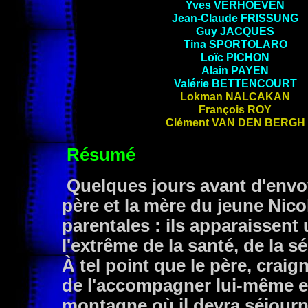
Yves VERHOEVEN
Jean-Claude FRISSUNG
Guy
JACQUES
Tina SPORTOLARO
Loïc
PICHON
Alain
PAYEN
Valérie
BETTENCOURT
Lokman NALCAKAN
François ROY
Clément VAN DEN BERGH
Résumé
Quelques jours avant d'envoye
père et la mère du jeune Nic
parentales : ils apparaissent
l'extrême de la santé, de la sé
À tel point que le père, crai
de l'accompagner lui-même en
montagne où il devra séjour