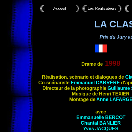
LA CLA
Prix du Jury a
1998
Drame de
Réalisation, scénario et dialogues de
Cl
Co-scénariste
Emmanuel CARRÈRE
d'ap
Directeur de la photographie
Guillaume
Musique de Henri TEXIER
Montage de
Anne
LAFARG
avec
Emmanuelle BERCOT
Chantal BANLIER
Yves
JACQUES