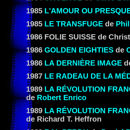
1985
L'AMOUR OU PRESQU
1985
LE TRANSFUGE
de
Phi
1986 FOLIE SUISSE de Christ
1986
GOLDEN EIGHTIES
de
1986
LA DERNIÈRE IMAGE
d
1987
LE RADEAU DE LA MÉ
1989
LA RÉVOLUTION FRANÇ
de
Robert Enrico
1989
LA RÉVOLUTION FRANÇ
de Richard T. Heffron