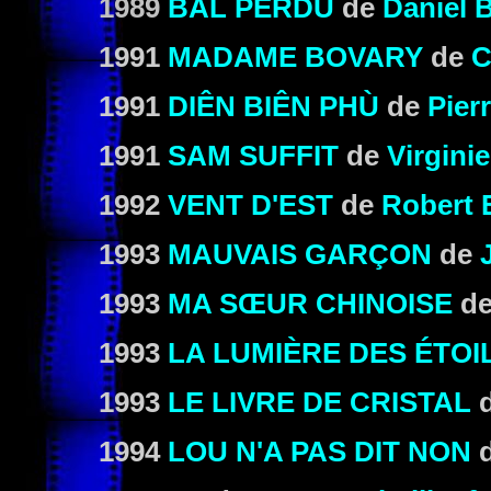
1989
BAL PERDU
de
Daniel 
1991
MADAME BOVARY
de
C
1991
DIÊN BIÊN PHÙ
de
Pier
1991
SAM SUFFIT
de
Virgini
1992
VENT D'EST
de
Robert 
1993
MAUVAIS GARÇON
de
1993
MA SŒUR CHINOISE
d
1993
LA LUMIÈRE DES ÉTO
1993
LE LIVRE DE CRISTAL
1994
LOU N'A PAS DIT NON