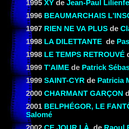
1995
XY
de
Jean-Paul Lilienfe
1996
BEAUMARCHAIS L'INS
1997
RIEN NE VA PLUS
de
Cl
1998
LA DILETTANTE
de
Pas
1998
LE TEMPS RETROUVÉ
1999
T'AIME
de
Patrick Sébas
1999
SAINT-CYR
de
Patricia
2000
CHARMANT GARÇON
2001
BELPHÉGOR, LE FANT
Salomé
2002
CE JOUR
LÀ
de
Raoul 