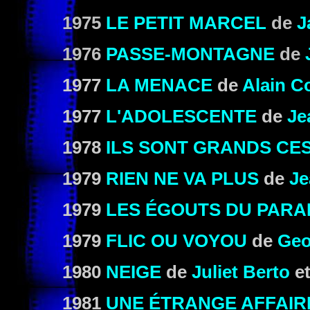
1975
LE PETIT MARCEL
de
J
1976
PASSE-MONTAGNE
de
1977
LA MENACE
de
Alain C
1977
L'ADOLESCENTE
de
Je
1978
ILS SONT GRANDS CES
1979
RIEN NE VA PLUS
de
Je
1979
LES ÉGOUTS DU PARA
1979
FLIC OU VOYOU
de
Geo
1980
NEIGE
de
Juliet Berto
e
1981
UNE ÉTRANGE AFFAIR