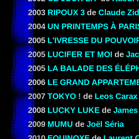
2003
RIPOUX 3
de
Claude Zid
2004
UN PRINTEMPS À PARI
2005
L'IVRESSE DU POUVOI
2005
LUCIFER ET MOI
de
Ja
2005
LA BALADE DES ÉLÉP
2006
LE GRAND APPARTEM
2007
TOKYO !
de
Leos Carax
2008
LUCKY LUKE
de
James
2009
MUMU
de
Joël Séria
2010
EQUINOXE
de
Laurent 