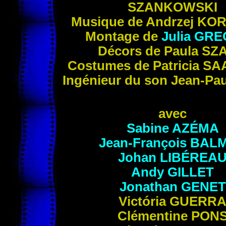
SZANKOWSKI
Musique de Andrzej
KOR
Montage de
Julia
GRE
Décors de Paula
SZ
Costumes de Patricia
SA
Ingénieur du son Jean-Pa
avec
Sabine
AZÉMA
Jean-François
BAL
Johan
LIBÉREA
Andy
GILLET
Jonathan
GENET
Victória
GUERR
Clémentine
PON