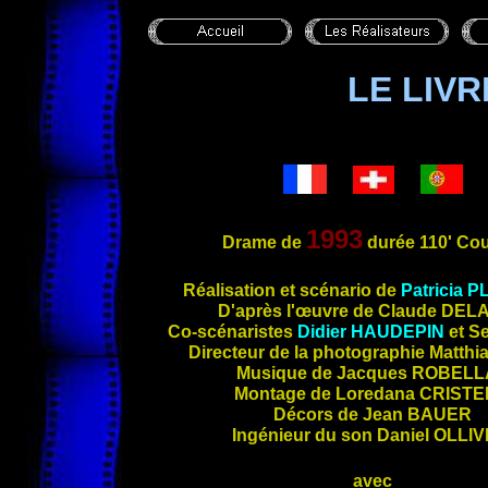
LE LIVR
1993
Drame de
durée 110' Cou
Réali
sation et scénario de
Patricia
P
D'après l'œuvre de Claude
DEL
Co-scénaristes
Didier
HAUDEPIN
et S
Directeur de la photographie Matthi
Musique de Jacques
ROBELL
Montage de Loredana
CRISTE
Décors de Jean
BAUER
Ingénieur du son Daniel
OLLIV
avec