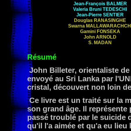
Jean-François
BALMER
Valeria Bruni
TEDESCHI
Jean-Pierre
SENTIER
Douglas
RANASINGHE
Swarna
MALLAWARACHCH
Gamini
FONSEKA
John
ARNOLD
S.
MADAN
Résumé
John Billeter, orientaliste d
envoyé au Sri Lanka par l'UN
cristal, découvert non loin d
Ce livre est un traité sur l
son grand âge. Il représente 
passé troublé par le suicide
qu'il l'a aimée et qu'a eu lieu