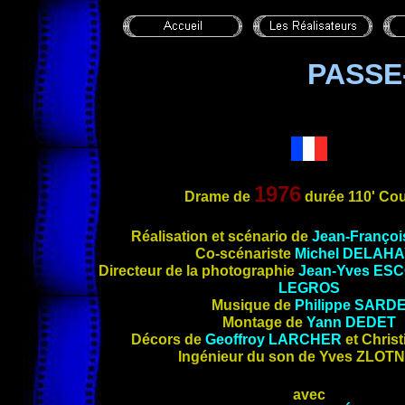
PASSE
1976
Drame de
durée 110' Cou
Réalisation
et scénario de
Jean-Franço
Co-scénariste
Michel
DELAHA
Directeur de la photographie
Jean-Yves
ESC
LEGROS
Musique de
Philippe SARD
Montage de
Yann
DEDET
Décors de
Geoffroy
LARCHER
et Chris
Ingénieur du son de Yves
ZLOTN
avec