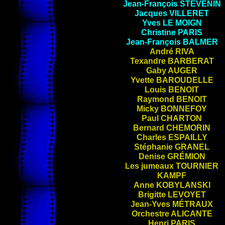
Jean-François
STÉVENIN
Jacques
VILLERET
Yves
LE MOIGN
Christine
PARIS
Jean-François
BALMER
André
RIVA
Texandre
BARBERAT
Gaby
AUGER
Yvette
BAROUDELLE
Louis
BENOIT
Raymond
BENOIT
Micky
BONNEFOY
Paul
CHARTON
Bernard
CHEMORIN
Charles
ESPAILLY
Stéphanie
GRANEL
Denise
GRÉMION
Les jumeaux
TOURNIER
KAMPF
Anne
KOBYLANSKI
Brigitte
LEVOYET
Jean-Yves
MÉTRAUX
Orchestre
ALICANTE
Henri
PARIS