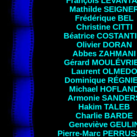
François
LEVANT
Mathilde
SEIGNE
Frédérique
BEL
Christine
CITTI
Béatrice
COSTANTI
Olivier
DORAN
Abbes
ZAHMANI
Gérard
MOULÉVRI
Laurent
OLMED
Dominique
RÉGNI
Michael
HOFLAN
Armonie
SANDER
Hakim
TALEB
Charlie
BARDE
Geneviève
GEULI
Pierre-Marc
PERRUS