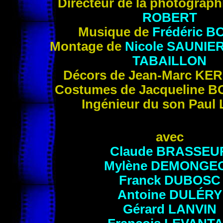
Directeur de la photograp
ROBERT
Musique de
Frédéric
B
Montage de
Nicole SAUNIE
TABAILLON
Décors de Jean-Marc
KER
Costumes de Jacqueline
B
Ingénieur du son Paul
avec
Claude
BRASSEU
Mylène
DEMONGE
Franck
DUBOSC
Antoine
DULÉRY
Gérard
LANVIN