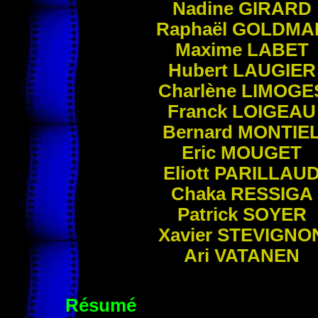
Nadine
GIRARD
Raphaël
GOLDMA
Maxime
LABET
Hubert
LAUGIER
Charlène
LIMOGE
Franck
LOIGEAU
Bernard
MONTIE
Eric
MOUGET
Eliott
PARILLAU
Chaka
RESSIGA
Patrick
SOYER
Xavier
STEVIGNO
Ari
VATANEN
Résumé