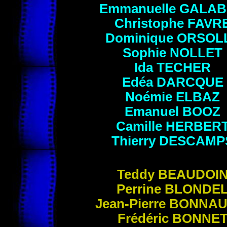
Emmanuelle
GALAB
Christophe
FAVR
Dominique
ORSOL
Sophie
NOLLET
Ida
TECHER
Edéa
DARCQUE
Noémie
ELBAZ
Emanuel
BOOZ
Camille
HERBER
Thierry
DESCAMP
Teddy
BEAUDOI
Perrine
BLONDE
Jean-Pierre
BONNAU
Frédéric
BONNE