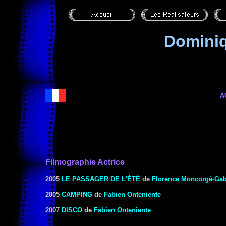
Domini
A
Filmographie Actrice
2005
LE PASSAGER DE L'ÉTÉ
de
Florence Moncorgé-Gab
2005
CAMPING
de
Fabien Onteniente
2007
DISCO
de
Fabien Onteniente