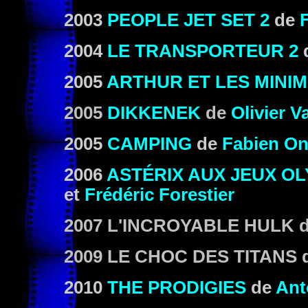
2003
PEOPLE JET SET 2
de
2004
LE TRANSPORTEUR 2
2005
ARTHUR ET LES MINI
2005
DIKKENEK
de
Olivier V
2005
CAMPING
de
Fabien On
2006
ASTÉRIX AUX JEUX O
et
Frédéric Forestier
2007 L'INCROYABLE HULK
d
2009 LE CHOC DES TITANS
d
2010
THE PRODIGIES
de
Ant