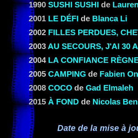
1990
SUSHI SUSHI
de
Lauren
2001
LE DÉFI
de
Blanca Li
2002
FILLES PERDUES, CH
2003
AU SECOURS, J'AI 30 A
2004
LA CONFIANCE RÈGN
2005
CAMPING
de
Fabien On
2008
COCO
de
Gad Elmaleh
2015
À FOND
de
Nicolas Be
Date de la mise à jo