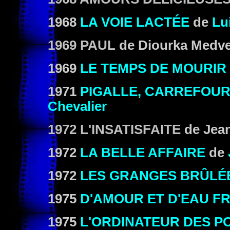
1968
LA VOIE LACTÉE
de
Lu
1969 PAUL
de Diourka Medv
1969
LE TEMPS DE MOURIR
1971
PIGALLE, CARREFOUR
Chevalier
1972 L'INSATISFAITE
de Jean
1972
LA BELLE AFFAIRE
de
1972
LES GRANGES BRÛLÉ
1975
D'AMOUR ET D'EAU
FR
1975
L'ORDINATEUR DES 