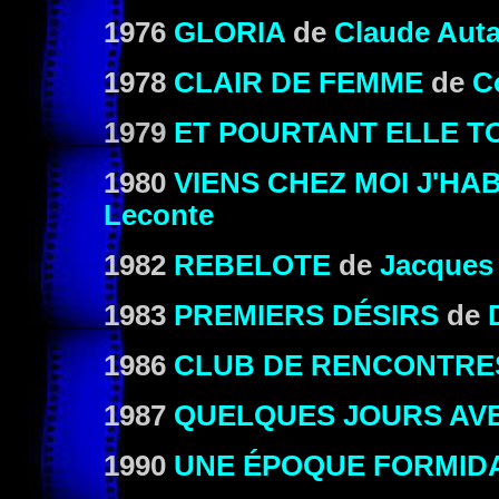
1976
GLORIA
de
Claude Auta
1978
CLAIR DE FEMME
de
C
1979
ET POURTANT ELLE T
1980
VIENS CHEZ MOI J'HA
Leconte
1982
REBELOTE
de
Jacques
1983
PREMIERS DÉSIRS
de
1986
CLUB DE RENCONTRE
1987
QUELQUES JOURS AVE
1990
UNE ÉPOQUE FORMID