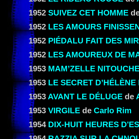
1952
SUIVEZ CET HOMME
d
1952
LES AMOURS FINISSEN
1952
PIÉDALU FAIT DES MI
1952
LES AMOUREUX DE M
1953
MAM’ZELLE NITOUCH
1953
LE SECRET D’HÉLÈNE
1953
AVANT LE DÉLUGE
de
1953
VIRGILE
de
Carlo Rim
1954
DIX-HUIT HEURES D'E
1954
RAZZIA SUR LA CHNO