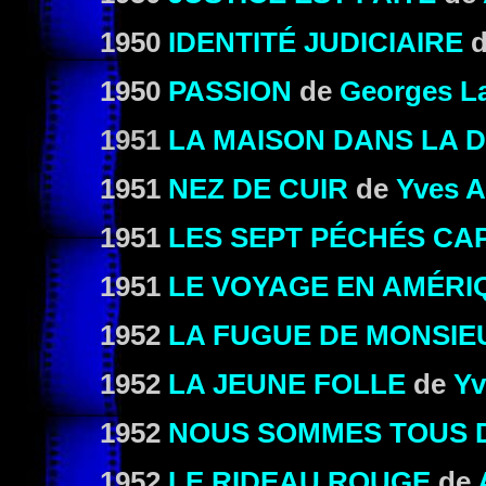
1950
IDENTITÉ JUDICIAIRE
1950
PASSION
de
Georges L
1951
LA MAISON DANS LA 
1951
NEZ DE CUIR
de
Yves A
1951
LES SEPT PÉCHÉS CA
1951
LE VOYAGE EN AMÉRI
1952
LA FUGUE DE MONSIE
1952
LA JEUNE FOLLE
de
Yv
1952
NOUS SOMMES TOUS 
1952
LE RIDEAU ROUGE
de