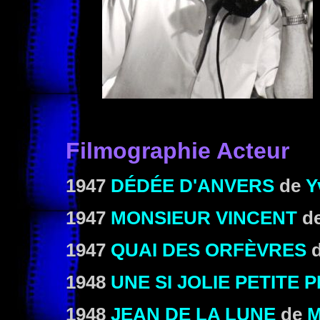
Filmographie Acteur
1947
DÉDÉE D'ANVERS
de
Y
1947
MONSIEUR VINCENT
d
1947
QUAI DES ORFÈVRES
1948
UNE SI JOLIE PETITE 
1948
JEAN DE LA LUNE
de
M