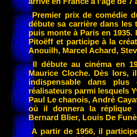
arrive en France à l’âge de 7 
Premier prix de comédie du 
débute sa carrière dans les 
puis monte à Paris en 1935. I
Pitoëff et participe à la cr
Anouilh, Marcel Achard, Stev
Il débute au cinéma en 19
Maurice Cloche. Dès lors, i
indispensable dans plus
réalisateurs parmi lesquels 
Paul Le chanois, André Cayat
où il donnera la réplique 
Bernard Blier, Louis De Funè
A partir de 1956, il partic