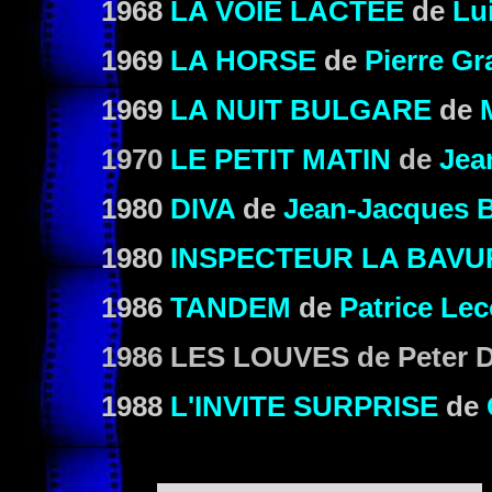
1968
LA VOIE LACTÉE
de
Lu
1969
LA HORSE
de
Pierre Gr
1969
LA NUIT BULGARE
de
1970
LE PETIT MATIN
de
Jea
1980
DIVA
de
Jean-Jacques B
1980
INSPECTEUR LA BAVU
1986
TANDEM
de
Patrice Le
1986
LES LOUVES
de Peter D
1988
L'INVITE SURPRISE
de