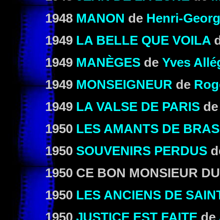
1948
MANON
de
Henri-Georg
1949
LA BELLE QUE VOILA
1949
MANÈGES
de
Yves Allé
1949
MONSEIGNEUR
de
Rog
1949
LA VALSE DE PARIS
d
1950
LES AMANTS DE BRA
1950
SOUVENIRS PERDUS
d
1950
CE BON MONSIEUR D
1950
LES ANCIENS DE SAIN
1950
JUSTICE EST FAITE
de