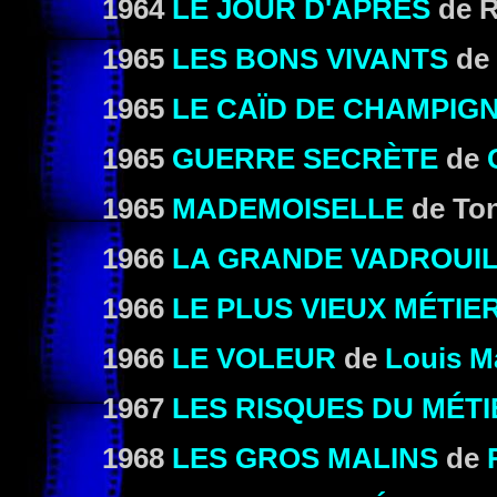
1964
LE JOUR D'APRÈS
de R
1965
LES BONS VIVANTS
de
1965
LE CAÏD DE CHAMPIG
1965
GUERRE SECRÈTE
de
1965
MADEMOISELLE
de To
1966
LA GRANDE VADROUI
1966
LE PLUS VIEUX MÉTIE
1966
LE VOLEUR
de
Louis M
1967
LES RISQUES DU MÉTI
1968
LES GROS MALINS
de