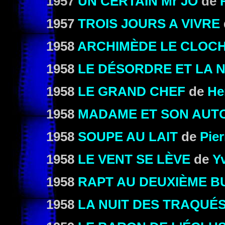
1957
UN CERTAIN Mr JO
de
1957
TROIS JOURS A VIVRE
1958
ARCHIMÈDE LE CLOC
1958
LE DÉSORDRE ET LA N
1958
LE GRAND CHEF
de
He
1958
MADAME ET SON AUT
1958
SOUPE AU LAIT
de
Pier
1958
LE VENT SE LÈVE
de
Y
1958
RAPT AU DEUXIÈME 
1958
LA NUIT DES TRAQUÉ