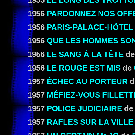
1955
LE LONG DES TROTTO
1956
PARDONNEZ NOS OFF
1956
PARIS-PALACE-HÔTEL
1956
QUE LES HOMMES SO
1956
LE SANG À LA TÊTE
d
1956
LE ROUGE EST MIS
de
1957
ÉCHEC AU PORTEUR
d
1957
MÉFIEZ-VOUS FILLETT
1957
POLICE JUDICIAIRE
d
1957
RAFLES SUR LA VILLE