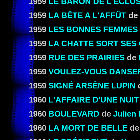
1959
LE BARON DE L'ÉCLU
1959
LA BÊTE A L'AFFÛT
de
1959
LES BONNES FEMMES
1959
LA CHATTE SORT SES
1959
RUE DES PRAIRIES
de
1959
VOULEZ-VOUS DANSER
1959
SIGNÉ ARSÈNE LUPIN
1960
L'AFFAIRE D'UNE NUI
1960
BOULEVARD
de
Julien 
1960
LA MORT DE BELLE
d