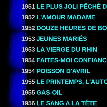
1951
LE PLUS JOLI
PÊCHÉ
D
1952
L'AMOUR MADAME
1952
DOUZE HEURES DE B
1953
JEUNES MARIÉS
1953
LA VIERGE DU RHIN
1954
FAITES-MOI CONFIAN
1954
POISSON D'AVRIL
1955
LE PRINTEMPS, L'AUT
1955
GAS-OIL
1956
LE SANG A LA TÊTE