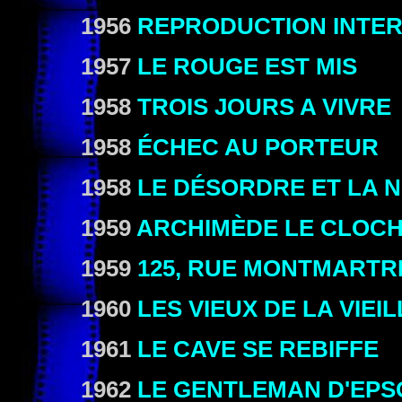
1956
REPRODUCTION INTER
1957
LE ROUGE EST MIS
1958
TROIS JOURS A VIVRE
1958
ÉCHEC AU PORTEUR
1958
LE
DÉSORDRE
ET LA N
1959
ARCHIMÈDE LE CLOC
1959
125, RUE MONTMARTR
1960
LES VIEUX DE LA VIEIL
1961
LE CAVE SE REBIFFE
1962
LE GENTLEMAN D'EP