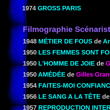
1974
GROSS PARIS
Filmographie Scénaris
1948
MÉTIER DE FOUS
de
An
1950
LES FEMMES SONT FO
1950
L'HOMME DE JOIE
de
G
1950
AMÉDÉE
de
Gilles Gran
1954
FAITES-MOI CONFIAN
1956
LE SANG A LA TÊTE
d
1957
REPRODUCTION INTER