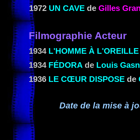
1972
UN CAVE
de
Gilles Gra
Filmographie Acteur
1934
L'HOMME À L'OREILL
1934
FÉDORA
de
Louis Gasn
1936
LE CŒUR DISPOSE
de
Date de la mise à jo