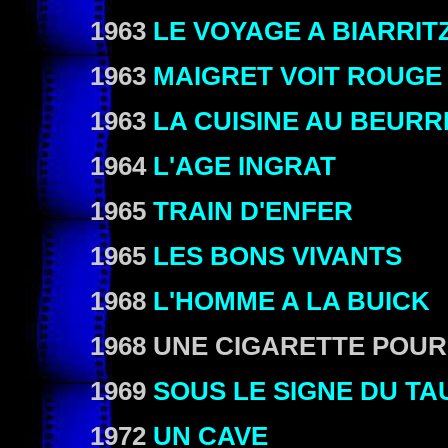
1963
LE VOYAGE A BIARRIT
1963
MAIGRET VOIT ROUGE
1963
LA CUISINE AU BEURR
1964
L'AGE INGRAT
1965
TRAIN D'ENFER
1965
LES BONS VIVANTS
1968
L'HOMME A LA BUICK
1968 UNE CIGARETTE POU
1969
SOUS LE SIGNE DU T
1972
UN CAVE