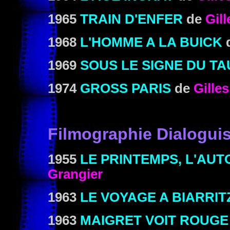
1965
TRAIN D'ENFER
de
Gil
1968
L'HOMME A LA BUICK
1969
SOUS LE SIGNE DU T
1974
GROSS PARIS
de
Gille
Filmographie Dialoguis
1955
LE PRINTEMPS, L'AU
Grangier
1963
LE VOYAGE A BIARRIT
1963
MAIGRET VOIT ROUGE