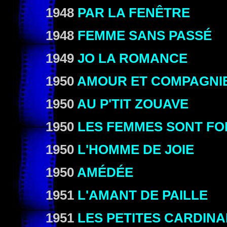
1948
PAR LA FENÊTRE
1948
FEMME SANS PASSÉ
1949
JO LA ROMANCE
1950
AMOUR ET COMPAGNI
1950
AU P'TIT ZOUAVE
1950
LES FEMMES SONT FO
1950
L'HOMME DE JOIE
1950
AMÉDÉE
1951
L'AMANT DE PAILLE
1951
LES PETITES CARDINA