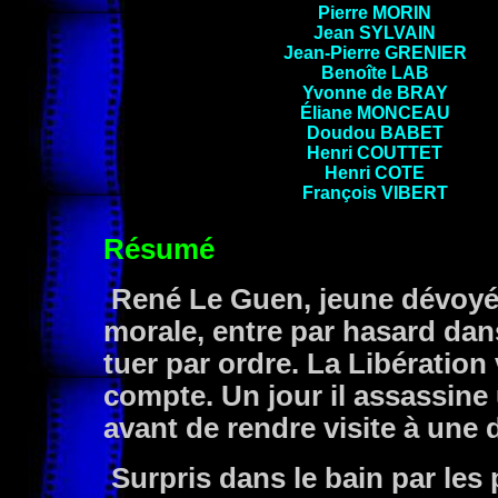
Pierre
MORIN
Jean
SYLVAIN
Jean-Pierre GRENIER
Benoîte
LAB
Yvonne de BRAY
Éliane MONCEAU
Doudou
BABET
Henri COUTTET
Henri
COTE
François
VIBERT
Résumé
René Le Guen, jeune dévoyé s
morale, entre par hasard dans
tuer par ordre. La Libération
compte. Un jour il assassin
avant de rendre visite à une
Surpris dans le bain par les p