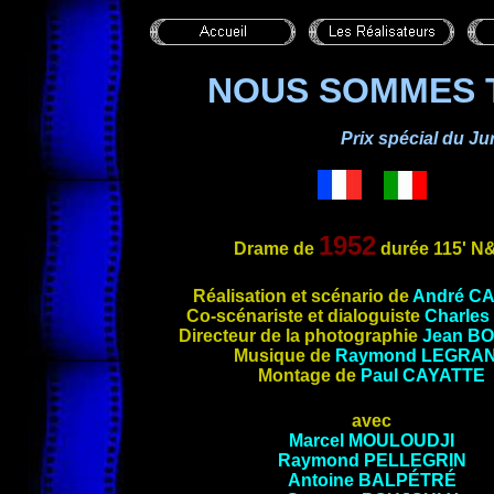
NOUS SOMMES 
Prix spécial du Ju
1952
Drame de
durée 115'
N
Réalisation et scénario de
André C
Co-scénariste et dialoguiste
Charle
Directeur de la photographie
Jean B
Musique de
Raymond LEGRA
Montage de
Paul
CAYATTE
avec
Marcel MOULOUDJI
Raymond PELLEGRIN
Antoine BALPÉTRÉ