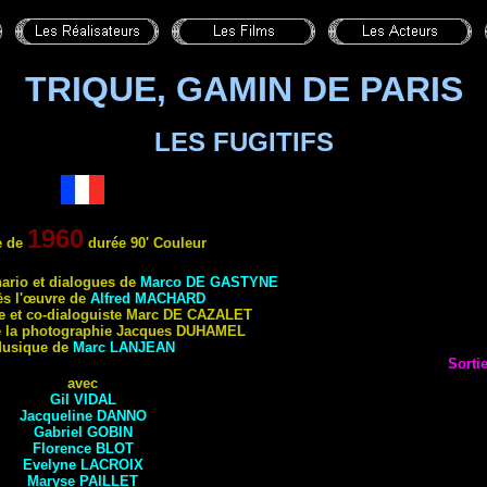
TRIQUE, GAMIN DE PARIS
LES FUGITIFS
1960
e de
durée 90' Couleur
nario et dialogues de
Marco
DE GASTYNE
ès l'œ
uvre de
Alfred
MACHARD
e et co-dialoguiste Marc
DE CAZALET
e la photographie Jacques
DUHAMEL
usique de
Marc
LANJEAN
Sorti
avec
Gil
VIDAL
Jacqueline
DANNO
Gabriel
GOBIN
Florence
BLOT
Evelyne
LACROIX
Maryse
PAILLET