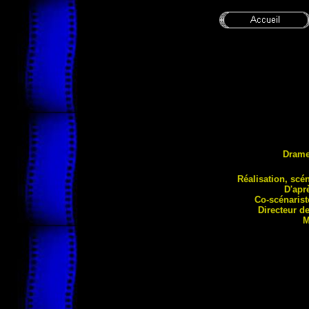
Dram
Réalisation, scé
D'apr
Co-scénarist
Directeur d
M