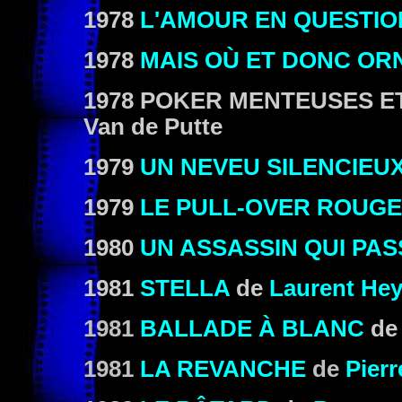
1978
L'AMOUR EN QUESTIO
1978
MAIS OÙ ET DONC OR
1978 POKER MENTEUSES E
Van de Putte
1979
UN NEVEU SILENCIEU
1979
LE PULL-OVER ROUGE
1980
UN ASSASSIN QUI PAS
1981
STELLA
de
Laurent He
1981
BALLADE À BLANC
d
1981
LA REVANCHE
de
Pierr