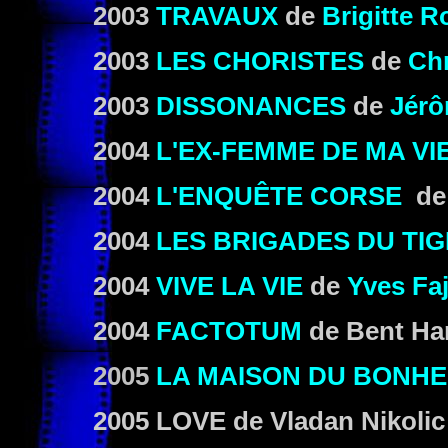
2003
TRAVAUX
de
Brigitte 
2003
LES CHORISTES
de
Chr
2003
DISSONANCES
de
Jér
2004
L'EX-FEMME DE MA VI
2004
L'ENQUÊTE CORSE
d
2004
LES BRIGADES DU TI
2004
VIVE LA VIE
de
Yves Fa
2004
FACTOTUM
de Bent Ha
2005
LA MAISON DU BONH
2005 LOVE
de Vladan Nikolic