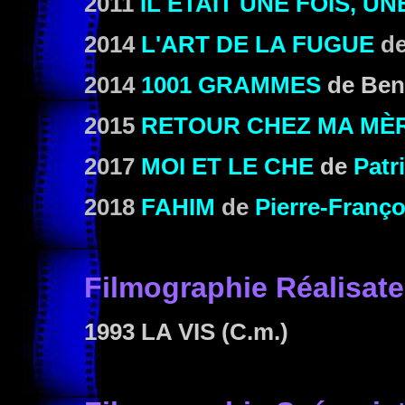
2011
IL ÉTAIT UNE FOIS, UN
2014
L'ART DE LA FUGUE
d
2014
1001 GRAMMES
de Ben
2015
RETOUR CHEZ MA MÈ
2017
MOI ET LE CHE
de
Patr
2018
FAHIM
de
Pierre-Franço
Filmographie
Réalisate
1993 LA VIS
(C.m.)