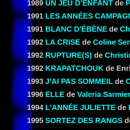
1989
UN JEU D’ENFANT
de
P
1991
LES ANNÉES CAMPAG
1991
BLANC D'ÉBÈNE
de
Ch
1992
LA CRISE
de
Coline Se
1992
RUPTURE(S)
de
Christi
1992
KRAPATCHOUK
de Enr
1993
J’AI PAS SOMMEIL
de
C
1
996
ELLE
de
Valeria Sarmie
1994
L'ANNÉE JULIETTE
de
1995
SORTEZ DES RANGS
d