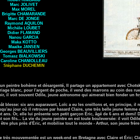
Marc JOLIVET
Max MOREL
Brigitte
CHAMARANDE
Marc
DE JONGE
Raymond AQUILON
Michèle
LOUBET
Didier
FLAMAND
Nanou GARCIA
Maka KOTTO
Maaike JANSEN
Georges
BEAUVILLIERS
Tomasz
BIALKOWSKI
Caroline CHANIOLLEAU
Stéphane DUCHEMIN
st un peintre bohème et désargenté, Il partage un appartement avec Chotsk
age blanc, pour l'argent de poche, il vend des marrons au coin des ru
ir, il voit souvent Odile, jeune astronome qui aimerait bien fonder un foy
t blesse: six ans auparavant, Loïc a eu les oreillons et, en principe, il n
squ'au jour où il retrouve par hasard Claire, une très belle jeune femme q
ept ans. Or, elle lui présente son petit garçon Éric, âgé de 6 ans et demi
 son fils... La vie du jeune peintre en est toute bouleversée: il voit Odile 
être plus près d'Éric, et mobilise tout le monde - Arthur, son jeune frère
 très mouvementée est un week-end en Bretagne avec Claire et Éric; Clai