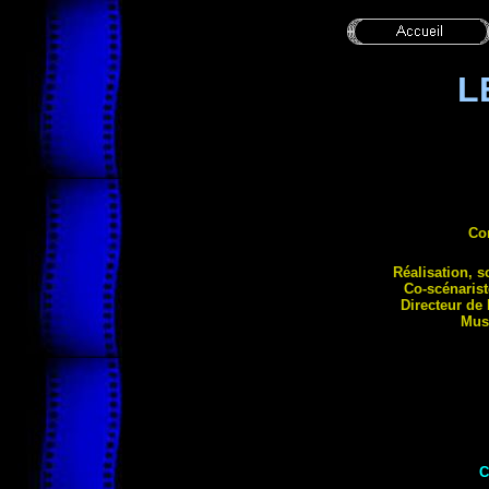
L
Co
Réalisation, s
Co-scénarist
Directeur de
Mus
C