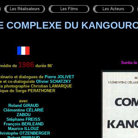
E COMPLEXE DU KANGOUR
1986
Sortie l
médie de
durée 86'
cénario et dialogues de
Pierre
JOLIVET
e et co-dialoguiste
Olivier SCHATZKY
 la photographie Christian LAMARQUE
ique de Serge PERATHONER
avec
Roland GIRAUD
Clémentine CÉLARIÉ
ZABOU
Stéphane FREISS
François BERLEAND
Maurice ILLOUZ
hristophe
OTZENBERGER
Robert RIMBAUD