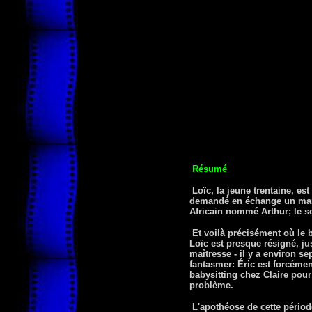
Résumé
Loïc, la jeune trentaine, e
demandé en échange un mari
Africain nommé Arthur; le so
Et voilà précisément où le bâ
Loïc est presque résigné, ju
maîtresse - il y a environ s
fantasmer: Éric est forcément
babysitting chez Claire pour 
problème.
L'apothéose de cette période