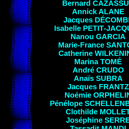
Bernard
CAZASSU
Annick ALANE
Jacques
DÉCOMB
Isabelle PETIT-JAC
Nanou GARCIA
Marie-France
SANT
Catherine WILKEN
Marina
TOMÉ
André
CRUDO
Anaïs
SUBRA
Jacques FRANTZ
Noémie
ORPHELI
Pénélope
SCHELLEN
Clothilde MOLLE
Joséphine
SERR
Tassadit
MANDI