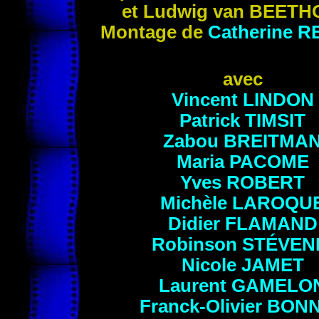
et Ludwig van BEET
Montage de
Catherine
R
avec
Vincent LINDON
Patrick TIMSIT
Zabou
BREITMA
Maria PACOME
Yves ROBERT
Michèle LAROQU
Didier
FLAMAND
Robinson
STÉVEN
Nicole
JAMET
Laurent
GAMELO
Franck-Olivier
BON