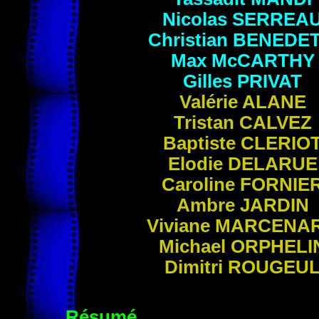
Nicolas
SERREA
Christian BENEDET
Max Mc
CARTHY
Gilles PRIVAT
Valérie
ALANE
Tristan
CALVEZ
Baptiste
CLERIO
Elodie
DELARUE
Caroline
FORNIE
Ambre
JARDIN
Viviane
MARCENA
Michael
ORPHELI
Dimitri
ROUGEU
Résumé