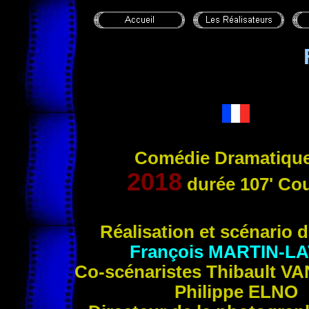
Comédie Dramatique
2018
durée 107' Cou
Réali
sation et scénario 
François
MARTIN-LA
Co-scénaristes Thibault
VA
Philippe
ELNO