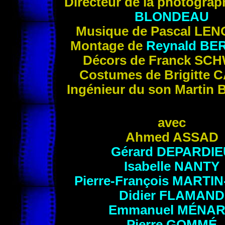
Directeur de la photograp
BLONDEAU
Musique de Pascal
LEN
Montage de
Reynald
BE
Décors de Franck
SCH
Costumes de Brigitte
C
Ingénieur du son Martin
avec
Ahmed
ASSAD
Gérard
DEPARDIE
Isabelle
NANTY
Pierre-François
MARTIN
Didier
FLAMAND
Emmanuel
MÉNA
Pierre
GOMMÉ