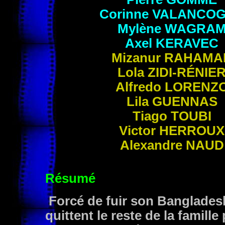
Corinne
VALANCO
Mylène
WAGRA
Axel
KERAVEC
Mizanur
RAHAMA
Lola
ZIDI-RÉNIE
Alfredo
LORENZ
Lila
GUENNAS
Tiago
TOUBI
Victor
HERROUX
Alexandre
NAUD
Résumé
Forcé de fuir son Bangladesh
quittent le reste de la famille 