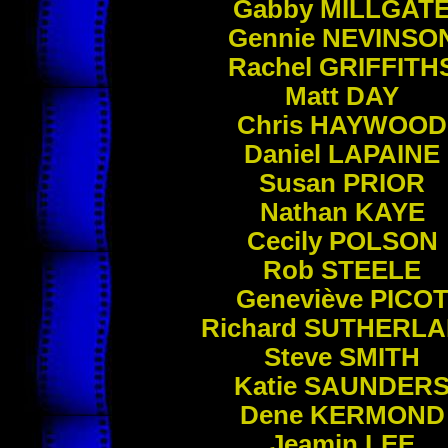
Gabby
MILLGAT
Gennie
NEVINSO
Rachel
GRIFFITH
Matt
DAY
Chris
HAYWOOD
Daniel
LAPAINE
Susan
PRIOR
Nathan
KAYE
Cecily
POLSON
Rob
STEELE
Geneviève
PICO
Richard
SUTHERLA
Steve
SMITH
Katie
SAUNDER
Dene
KERMOND
Jeamin
LEE