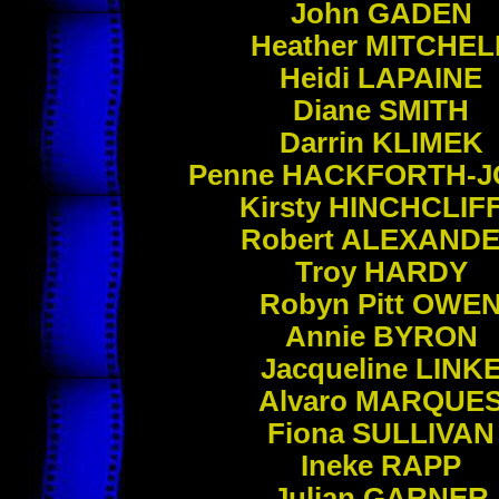
John
GADEN
Heather
MITCHEL
Heidi
LAPAINE
Diane
SMITH
Darrin
KLIMEK
Penne
HACKFORTH-J
Kirsty
HINCHCLIF
Robert
ALEXAND
Troy
HARDY
Robyn Pitt
OWE
Annie
BYRON
Jacqueline
LINK
Alvaro
MARQUE
Fiona
SULLIVAN
Ineke
RAPP
Julian
GARNER