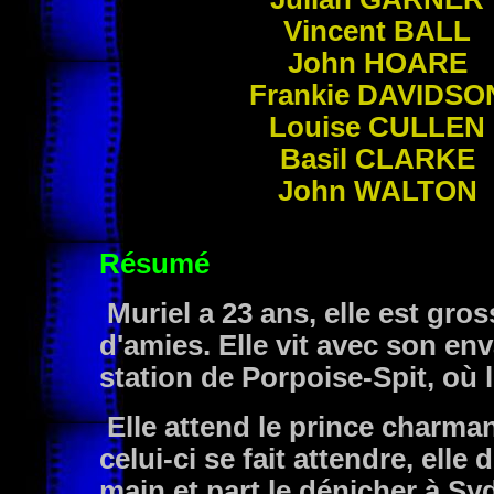
Vincent
BALL
John
HOARE
Frankie
DAVIDSO
Louise
CULLEN
Basil
CLARKE
John
WALTON
Résumé
Muriel a 23 ans, elle est gro
d'amies. Elle vit avec son env
station de Porpoise-Spit, où l
Elle attend le prince charm
celui-ci se fait attendre, ell
main et part le dénicher à Sy