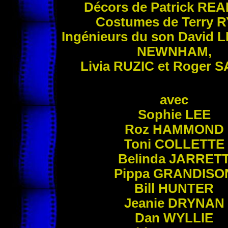
Décors de Patrick
REA
Costumes de Terry
R
Ingénieurs du son David
L
NEWNHAM
,
Livia
RUZIC
et Roger
S
avec
Sophie
LEE
Roz
HAMMOND
Toni
COLLETTE
Belinda
JARRET
Pippa
GRANDISO
Bill
HUNTER
Jeanie
DRYNAN
Dan
WYLLIE