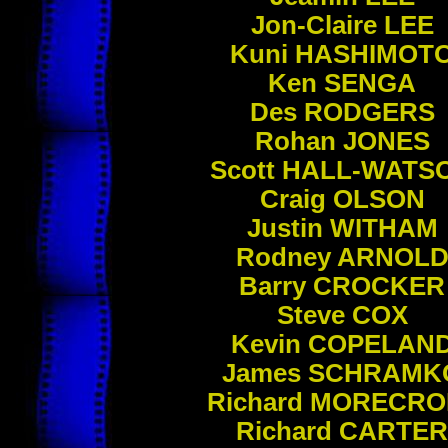
Jon-Claire
LEE
Kuni
HASHIMOT
Ken
SENGA
Des
RODGERS
Rohan
JONES
Scott
HALL
-
WATS
Craig
OLSON
Justin
WITHAM
Rodney
ARNOL
Barry
CROCKER
Steve
COX
Kevin
COPELAN
James
SCHRAMK
Richard
MORECRO
Richard
CARTER