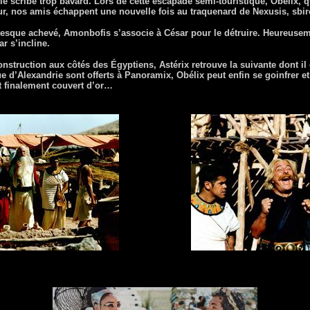
le scribe trop bavard. Lors de cette escapade semi-touristique, Obélix, qu
r, nos amis échappent une nouvelle fois au traquenard de Nexusis, sbi
resque achevé, Amonbofis s’associe à César pour le détruire. Heureusemen
r s’incline.
onstruction aux côtés des Égyptiens, Astérix retrouve la suivante dont i
e d’Alexandrie sont offerts à Panoramix, Obélix peut enfin se goinfrer e
t finalement couvert d’or…