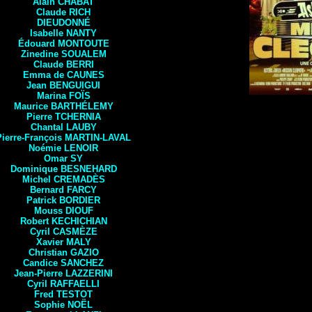
Alain CHABAT
Claude RICH
DIEUDONNÉ
Isabelle NANTY
Édouard MONTOUTE
Zinedine SOUALEM
Claude
BERRI
Emma de CAUNES
Jean BENGUIGUI
Marina
FOÏS
Maurice
BARTHÉLEMY
Pierre TCHERNIA
Chantal
LAUBY
Pierre-François
MARTIN-LAVAL
Noémie
LENOIR
Omar
SY
Dominique
BESNEHARD
Michel CREMADÈS
Bernard FARCY
Patrick
BORDIER
Mouss
DIOUF
Robert
KECHICHIAN
Cyril
CASMÈZE
Xavier MALY
Christian
GAZIO
Candice
SANCHEZ
Jean-Pierre
LAZZERINI
Cyril
RAFFAELLI
Fred
TESTOT
Sophie
NOËL