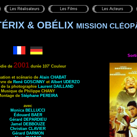
ÉRIX & OBÉLIX
MISSION CLÉOP
Sorti
2001
die de
durée 107' Couleur
sation et scénario de
Alain CHABAT
uvre de
René GOSCINNY
et
Albert UDERZO
r de la photographie
Laurent DAILLAND
Musique de Philippe CHANY
Montage de
Stéphane
PEREIRA
avec
Monica BELLUCCI
Édouard BAER
Gérard DEPARDIEU
Jamel DEBBOUZE
Christian CLAVIER
Gérard DARMON