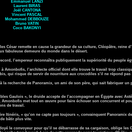
Emmanuel
LANZI
Laurent
BIRAS
Joël
CANTONA
Vincent
PASCAL
Mohammed
DEBBOUZE
Bruno
VATIN
Coco
BAKONYI
es César remette en cause la grandeur de sa culture, Cléopâtre, reine d’
 plus fabuleuse demeure du monde dans le désert.
record, l’empereur reconnaîtra publiquement la supériorité du peuple ég
 à Amonbofis, l’architecte officiel dont elle trouve le travail trop classiq
is, qui risque de servir de nourriture aux crocodiles s’il ne répond pas a
la recherche de Panoramix, un ami de son père, qui sait fabriquer un phi
ibles Gaulois », le druide accepte de l’accompagner en Égypte avec Astéri
 Amonbofis met tout en œuvre pour faire échouer son concurrent et pou
ons de travail.
re Itinéris, « qu’on ne capte pas toujours », convainquent Panoramix de 
e bâtir plus vite.
yé le convoyeur pour qu’il se débarrasse de sa cargaison, oblige les 