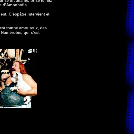
i se dit affamé, brise le nez
re d’Amonbofis.
t, Cléopâtre intervient et,
l est tombé amoureux, des
t Numérobis, qui s’est