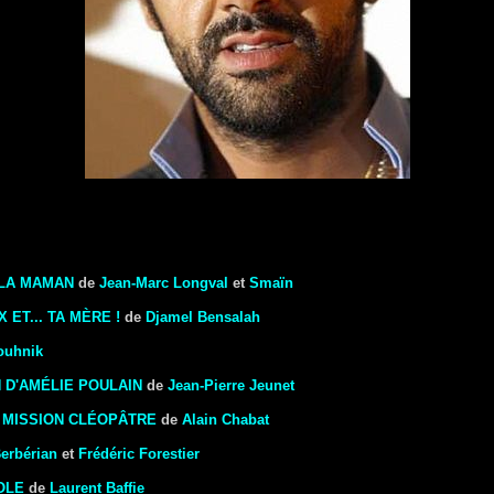
 LA MAMAN
de
Jean-Marc Longval
et
Smaïn
 ET... TA MÈRE !
de
Djamel Bensalah
ouhnik
 D'AMÉLIE POULAIN
de
Jean-Pierre Jeunet
: MISSION CLÉOPÂTRE
de
Alain Chabat
Berbérian
et
Frédéric Forestier
OLE
de
Laurent Baffie