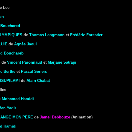
e Lee
on
 Bouchared
OLYMPIQUES
de
Thomas Langmann
et
Frédéric Forestier
LUIE
de
Agnès Jaoui
id Bouchareb
S
de
Vincent Paronnaud
et
Marjane Satrapi
ic Berthe
et
Pascal Serieis
RSUPILAMI
de
Alain Chabat
lles
e
Mohamed Hamidi
Ben Yadir
 MANGÉ MON PÈRE
de
Jamel Debbouze
(Animation)
d Hamidi