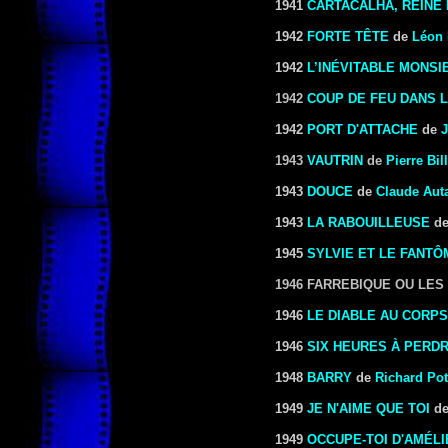
1941
CARTACALHA, REINE 
1942
FORTE TÊTE
de
Léon 
1942
L’INÉVITABLE MONSI
1942
COUP DE FEU DANS L
1942
PORT D'ATTACHE
de
1943
VAUTRIN
de
Pierre Bil
1943
DOUCE
de
Claude Aut
1943
LA RABOUILLEUSE
d
1945
SYLVIE ET LE FANTÔ
1946 FARREBIQUE OU LES
1946
LE DIABLE AU CORPS
1946
SIX HEURES À PERD
1948
BARRY
de
Richard Pot
1949
JE N'AIME QUE TOI
d
1949
OCCUPE-TOI D'AMÉLI