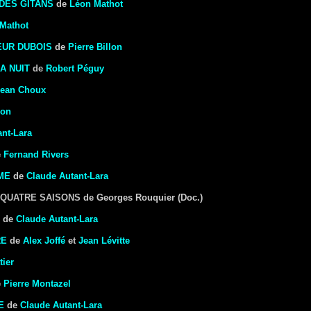
DES GITANS
de
Léon Mathot
Mathot
EUR DUBOIS
de
Pierre Billon
A NUIT
de
Robert Péguy
Jean Choux
lon
ant-Lara
e
Fernand Rivers
ME
de
Claude Autant-Lara
 QUATRE SAISONS
de Georges Rouquier (Doc.)
de
Claude Autant-Lara
RE
de
Alex Joffé
et
Jean Lévitte
tier
e
Pierre Montazel
E
de
Claude Autant-Lara