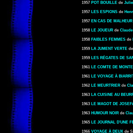
1957
POT BOUILLE
de
Juli
1957
LES ESPIONS
de
Henr
1957
EN CAS DE MALHEUR
1958
LE JOUEUR
de
Claude
1958
FAIBLES FEMMES
de
1959
LA JUMENT VERTE
d
1959
LES RÉGATES DE SA
1961
LE COMTE DE MONTE
1961
LE VOYAGE À BIARRI
1962
LE MEURTRIER
de
Cla
1963
LA CUISINE AU BEUR
1963
LE MAGOT DE JOSEF
1963
HUMOUR NOIR
de
Cla
1965
LE JOURNAL D'UNE 
1966
VOYAGE À DEUX
de S