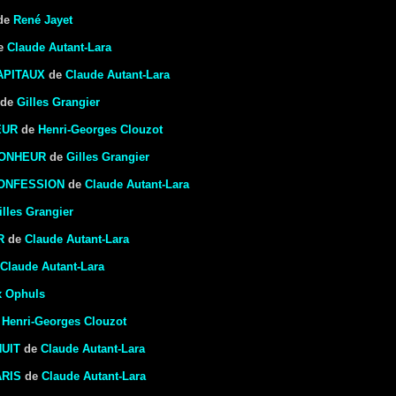
de
René Jayet
e
Claude Autant-Lara
APITAUX
de
Claude Autant-Lara
de
Gilles Grangier
EUR
de
Henri-Georges Clouzot
BONHEUR
de
Gilles Grangier
CONFESSION
de
Claude Autant-Lara
illes Grangier
R
de
Claude Autant-Lara
Claude Autant-Lara
 Ophuls
e
Henri-Georges Clouzot
UIT
de
Claude Autant-Lara
RIS
de
Claude Autant-Lara