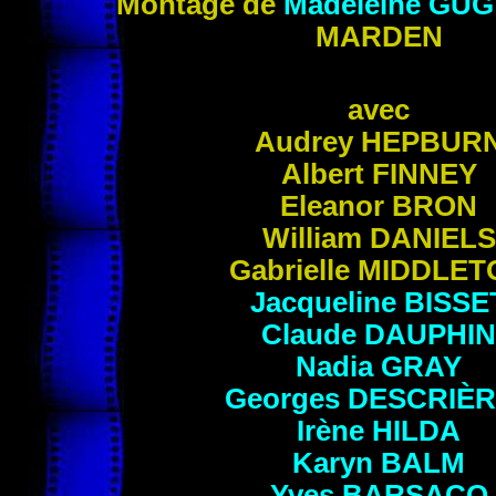
Montage de
Madeleine
GUG
MARDEN
avec
Audrey
HEPBUR
Albert
FINNEY
Eleanor
BRON
William
DANIELS
Gabrielle
MIDDLET
Jacqueline
BISSE
Claude
DAUPHIN
Nadia
GRAY
Georges
DESCRIÈR
Irène
HILDA
Karyn
BALM
Yves
BARSACQ