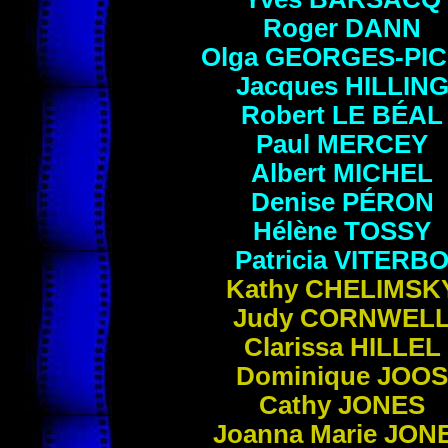
Roger
DANN
Olga
GEORGES-PI
Jacques
HILLIN
Robert
LE BÉAL
Paul
MERCEY
Albert
MICHEL
Denise
PÉRON
Hélène
TOSSY
Patricia
VITERB
Kathy
CHELIMSK
Judy
CORNWEL
Clarissa
HILLEL
Dominique
JOOS
Cathy
JONES
Joanna Marie
JON