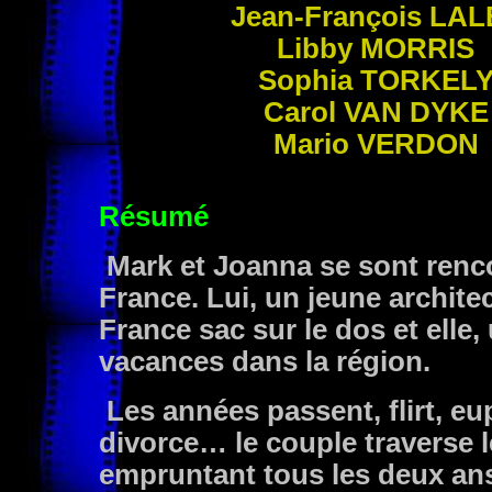
Jean-François
LAL
Libby
MORRIS
Sophia
TORKEL
Carol
VAN DYKE
Mario
VERDON
Résumé
Mark et Joanna se sont renco
France. Lui, un jeune architec
France sac sur le dos et elle,
vacances dans la région.
Les années passent, flirt, eu
divorce… le couple traverse le
empruntant tous les deux ans