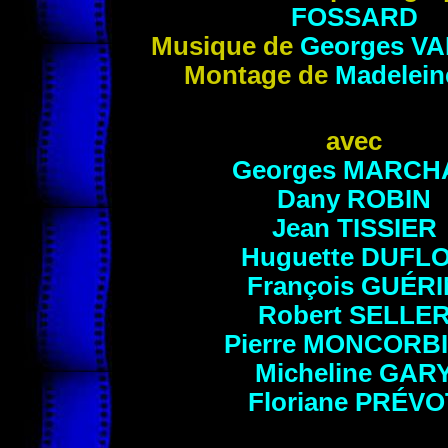
FOSSARD
Musique de
Georges
VA
Montage
de
Madelei
avec
Georges
MARCH
Dany
ROBIN
Jean
TISSIER
Huguette
DUFL
François
GUÉRI
Robert
SELLE
Pierre MONCORB
Micheline
GAR
Floriane
PRÉVO