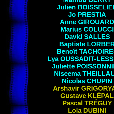
Julien
BOISSELIE
Jo
PRESTIA
Anne
GIROUAR
Marius
COLUCCI
David
SALLES
Baptiste
LORBE
Benoît
TACHOIRE
Lya
OUSSADIT-LESS
Juliette
POISSONNI
Niseema
THEILLA
Nicolas
CHUPIN
Arshavir
GRIGORY
Gustave
KLÉPAL
Pascal
TRÉGUY
Lola
DUBINI