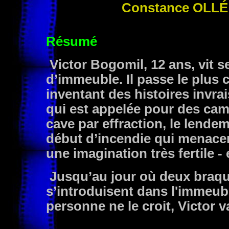
Constance
OLLÉ
Résumé
Victor Bogomil, 12 ans, vit s
d’immeuble. Il passe le plus c
inventant des histoires invrai
qui est appelée pour des camb
cave par effraction, le lende
début d’incendie qui menacer
une imagination très fertile -
Jusqu’au jour où deux braque
s’introduisent dans l'immeubl
personne ne le croit, Victor v