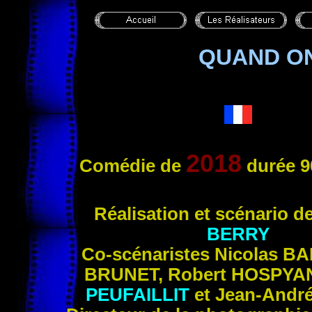
QUAND ON
2018
Comédie de
durée 9
Ré
alisation et scénario d
BERRY
Co-scénaristes Nicolas
BA
BRUNET
, Robert
HOSPYA
PEUFAILLIT
et Jean-Andr