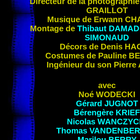
Directeur de la photographi
GRAILLOT
Musique de Erwann
CH
Montage de
Thibaut
DAMAD
SIMONAUD
Décors de Denis
HA
Costumes de Pauline
B
Ingénieur du son Pierre
avec
Noé
WODECKI
Gérard
JUGNOT
Bérengère
KRIEF
Nicolas
WANCZYC
Thomas
VANDENBE
Marilou
BERRY