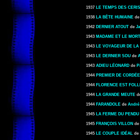
1937
LE TEMPS DES CERI
1938
LA BÊTE HUMAINE
d
1942
DERNIER ATOUT
de
J
1943
MADAME ET LE MOR
1943
LE VOYAGEUR DE LA
1943
LE DERNIER SOU
de
A
1943
ADIEU LÉONARD
de
P
1944
PREMIER DE CORDÉE
1944
FLORENCE EST FOLL
1944
LA GRANDE MEUTE
d
1944
FARANDOLE
de
André
1945
LA FERME DU PENDU
1945
FRANÇOIS VILLON
d
1945
LE COUPLE IDÉAL
de