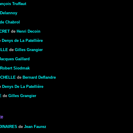
ançois Truffaut
 Delannoy
de Chabrol
ECRET
de
Henri Decoin
e
Denys de La Patellière
ILLE
de
Gilles Grangier
Jacques Gaillard
Robert Siodmak
OCHELLE
de
Bernard Deflandre
e
Denys De La Patellière
E
de
Gilles Grangier
te
DINAIRES
de
Jean Faurez