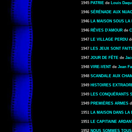
1945
PATRIE
de
Louis Daqu
1946
SÉRÉNADE AUX NUA
1946
LA MAISON SOUS LA
1946
RÊVES D'AMOUR
de
C
1947
LE VILLAGE PERDU
d
1947
LES JEUX SONT FAIT
1947
JOUR DE FÊTE
de
Jac
1948
VIRE-VENT
de
Jean Fa
1948
SCANDALE AUX CHA
1949
HISTOIRES EXTRAOR
1949
LES CONQUÉRANTS S
1949
PREMIÈRES ARMES
d
1951
LA MAISON DANS LA
1951
LE CAPITAINE ARDAN
1952
NOUS SOMMES TOUS