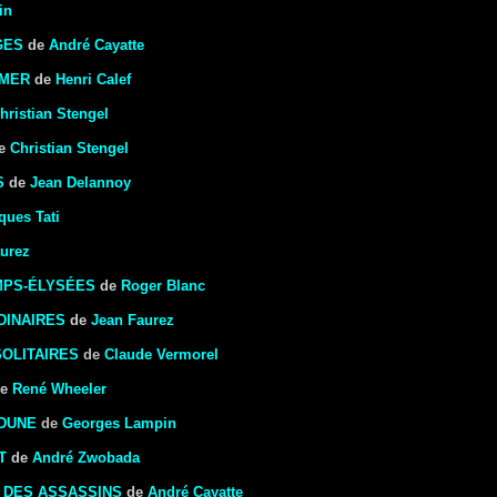
in
GES
de
André Cayatte
 MER
de
Henri Calef
hristian Stengel
e
Christian Stengel
S
de
Jean Delannoy
ques Tati
urez
MPS-ÉLYSÉES
de
Roger Blanc
DINAIRES
de
Jean Faurez
OLITAIRES
de
Claude Vermorel
e
René Wheeler
 DUNE
de
Georges Lampin
T
de
André Zwobada
 DES ASSASSINS
de
André Cayatte