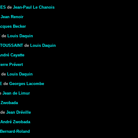
SES
de
Jean-Paul Le Chanois
e
Jean Renoir
acques Becker
T
de
Louis Daquin
 TOUSSAINT
de
Louis Daquin
ndré Cayatte
ierre Prévert
de
Louis Daquin
E
de
Georges Lacombe
e
Jean de Limur
 Zwobada
de
Jean Dréville
e
André Zwobada
Bernard-Roland