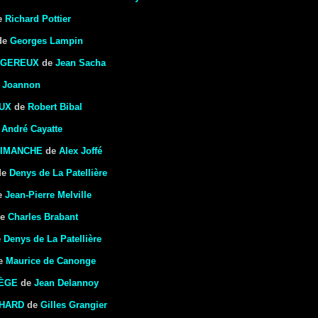
e
Richard Pottier
de
Georges Lampin
NGEREUX
de
Jean Sacha
 Joannon
UX
de
Robert Bibal
e
André Cayatte
DIMANCHE
de
Alex Joffé
de
Denys de La Patellière
e
Jean-Pierre Melville
e
Charles Brabant
e
Denys de La Patellière
e
Maurice de Canonge
IÈGE
de
Jean Delannoy
CHARD
de
Gilles Grangier